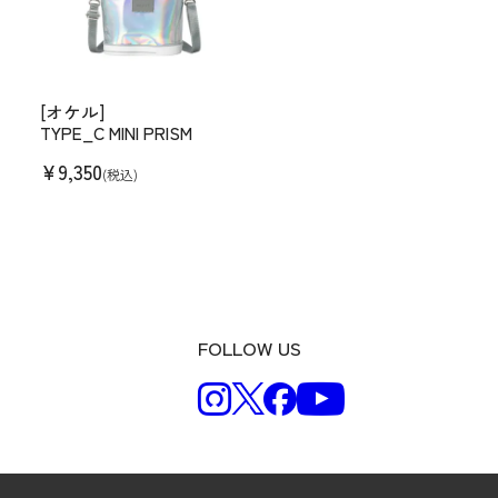
[オケル]
TYPE_C MINI PRISM
¥
9,350
(税込)
FOLLOW US