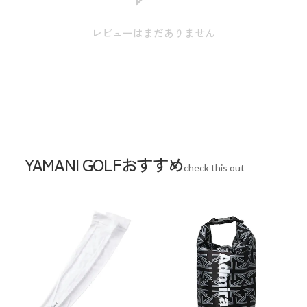
※本表示は実寸となります。
レビューはまだありません
スペック
素材
ポリウレタン
生産国
中国
YAMANI GOLFおすすめ
check this out