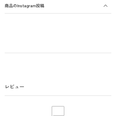
商品のInstagram投稿
商品説明
2026SSシーズンNEWモデルのTYPE-C mini に主役級の存在感
を放つプリズム素材を組み合わせた小さいながらもスタイリ
ングのアクセントに大活躍するアイテム。
携帯電話やイヤホン、アクセサリー、鍵、日焼け止め、小さ
めのメイク用品など、普段使いからラウンド時の「置ける」
ミニバッグとして活用できる。取り外し可能なショルダース
トラップも付属。
メーカー品番：OKMG6ST4
レビュー
サイズ
W18cm / D10cm / H18cm / ショルダーベルト付き / 付属品:シ
ョルダーストラップ