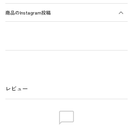
商品のInstagram投稿
商品説明
ユースフルシリーズのトートバッグ。ソフトで高級感のある
合皮を使用し、上品な仕上がり。シリーズ共通のテープがデ
ザインポイント。フロントに大きなファスナーポケットを備
えており、使い勝手が良い。背面にはスーツケースのハンド
ルに通せる仕様で、ゴルフ旅行などにも最適。汚れにくい素
材を内装に使用したシューズポケットを搭載。ショルダーベ
ルト付き。
レビュー
メーカー品番：THMG5FT2
スペック
サイズ
W42 / D22 / H32 / シューズ収納可 ※本表示