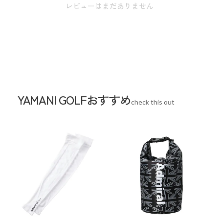
レビューはまだありません
は実寸となります。またアパレル商品タグの
サイズ表記は目安となります。
素材
合成皮革(PU)
生産国
インドネシア
YAMANI GOLFおすすめ
check this out