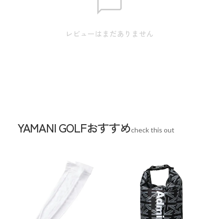
安となります。
素材
合成皮革(PU)
レビューはまだありません
生産国
中国
YAMANI GOLFおすすめ
check this out