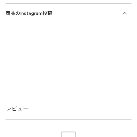
商品のInstagram投稿
商品説明
フラッグロゴシリーズのトートバッグ。高級感のあるシボ合
皮を多色使いで組み合わせたデザインが特徴。肩掛け可能な
長さの持ち手を採用し、快適に持ち運べる設計。前後に配置
したポケットは、開閉部分がマグネット仕様でスムーズに出
し入れ可能。メイン収納も大きく、内装にはファスナーポケ
ットと仕切りポケット搭載。
メーカー品番：THMG5FT4
レビュー
スペック
サイズ
W45 / D18 / H36 ※本表示は実寸となりま
す。またアパレル商品タグのサイズ表記は目