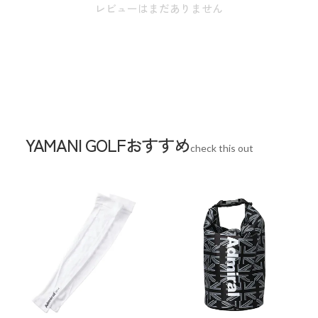
W39cm / D18cm / H37cm
レビューはまだありません
※本表示は実寸となります。
スペック
素材
合成皮革(PU)
YAMANI GOLFおすすめ
check this out
生産国
インドネシア