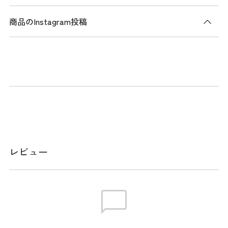
商品のInstagram投稿
商品説明
ユースフルシリーズのトートバッグ。高級感のあるソフトな
シンセティックレザーを使用。肩からも下げやすいゆとりの
あるハンドル設計で持ち運びに配慮。背面はスーツケースの
ハンドルを通せる仕様となっており、移動時にも便利。天マ
チはファスナー仕様。前面にファスナー付きポケット、背面
に差し込みポケットを搭載。ゴルフ場はもちろん、街中や旅
行先でも違和感なく使用できるシンプルでスマートなデザイ
レビュー
ン。
メーカー品番：THMG6ST6
サイズ