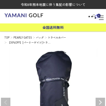
令和8年熊本地震に伴う集配の影響について
0
全国送料無料
TOP
PEARLY GATES
バッグ
トラベルカバー
【30%OFF】[パーリーゲイツ]トラ…