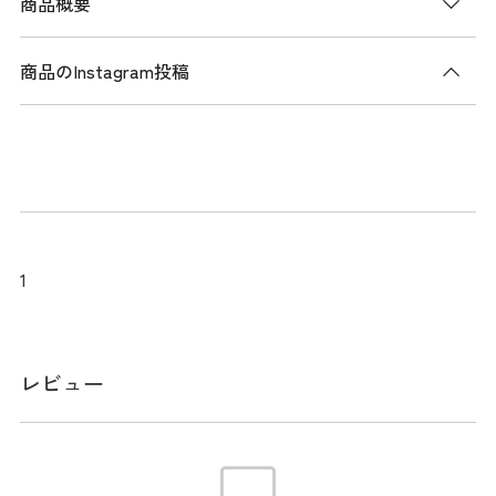
商品概要
商品のInstagram投稿
商品説明
環境への配慮し使用済みのペットボトルなどのリサイクル素
材から作られたリサイクル繊維を使用した、9型口枠46イン
チクラブ対応のベルクロ付き定番トラベルカバー。大切なキ
ャディバックを丸ごと包み込み、移動によるキズや汚れから
の保護と軽減に効果的なアイテムです。
1
ワンタッチ式の2本のアジャスター付きロゴベルトで、キャデ
ィバッグとカバーをしっかり固定できます。取り外し可能な
クリアポケットの送り状入れ付きなので、旅行先のゴルフ場
レビュー
へのキャディバッグを発送す時にも便利です。使わないとき
はコンパクトに折りたたみできるので、持ち運びや保管も場
所を取らずにすむのもポイント。ファスナースライダーやピ
スネームのPG SMILEが、絶妙なアクセントになっています。