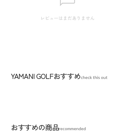
メーカー品番：2984203
レビューはまだありません
スペック
素材
ポリエステル
サイズ
9型対応 / 高さ 134cm
生産国
中国
YAMANI GOLFおすすめ
check this out
おすすめの商品
recommended