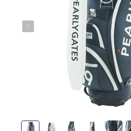
全てのメンズウェア
全てのレディースウェア
全てのバッグ
全てのアクセサリー
Admiral GOLF
半袖シャツ
半袖シャツ
帽子
キャ
DISNE
全てのセール
メンズウェア
全ての練習器
パッティング
ベスト
ベスト
キャディバッグ・スタンド
マーカー
MARSQUEST
アウター
アウター
グローブ
キャ
MASTE
アクセサリー
ショートパンツ
ショートパンツ
トートバッグ
ヘッドカバー
NEW ERA
インナー
スカート
氷嚢・保冷バッ
ラウ
OKER
インナー
ポーチ
ファイスカバー
PING APPAREL
レイン
小物
クラ
PRO 
QUICK MASTER
TOMMY
White Beauty
ELEC
シューズ
TOUR TEE
その
全てのシューズ
シューレス（紐）
プ
ダイヤルタイプ