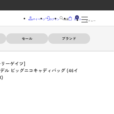
0
マイページ
ログイン
検索
カート
メニュー
セール
ブランド
ーリーゲイツ]
デル ビッグニコキャディバッグ (46イ
X)