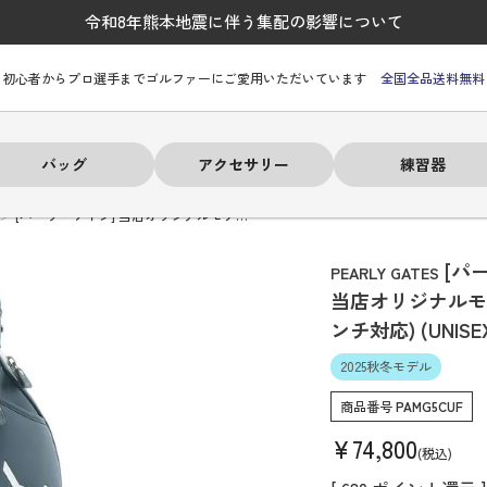
令和8年熊本地震に伴う集配の影響について
初心者からプロ選手までゴルファーにご愛用いただいています
全国全品送料無料
バッグ
アクセサリー
練習器
[パーリーゲイツ] 当店オリジナルモデ…
[パ
PEARLY GATES
当店オリジナルモ
ンチ対応) (UNISE
ーヒルフィガー
ーヒルフィガー
ーヒルフィガー
ーヒルフィガー
ーヒルフィガー
ーヒルフィガー
ーヒルフィガー
# パーリーゲイツ
# パーリーゲイツ
# パーリーゲイツ
# パーリーゲイツ
# パーリーゲイツ
# パーリーゲイツ
# パーリーゲイツ
2025秋冬モデル
商品番号
PAMG5CUF
¥
74,800
税込