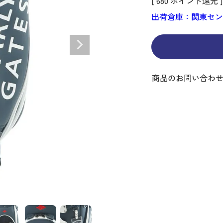
[
680
ポイント還元 ]
ディバッグ
Y
長袖シャツ
長袖シャツ
ソックス
キャディバッグ・カート
Jack Bunny!!
セーター・トレー
セーター・トレー
ベルト
レディースウェア
バッグ
出荷倉庫：関東セ
スイング
ディバッグ・キャスター付き
R BUNNY EDITION
ボトムス
ボトムス
サングラス
ボストンバッグ
new balance
ロングパンツ
ロングパンツ
ティー
グ
ンドバッグ
U
レイン
キュロット
レッグウォーマー
シューズケース
PEARLY GATES
ワンピース
アンブレラ（傘）
ブケース
SENDR
トラベルカバー
Psycho Bunny
 HILFIGER GOLF
TRAVISMATHEW
商品のお問い合わ
TRON
SUNMOUNTAIN
他ブランド
タイ