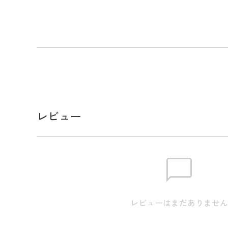
ディにはしっとりとなめらかな質感と優れた耐久性
クレザーを採用しました。 ブランドのシグネチャー
ホワイトのコントラストが際立ち、大きなニコちゃ
PEARLY GATESとわかる存在感を放ちます。 機
形状の口枠、鍵穴付きの背面ファスナー、収納物が
ケット付き背袋など、使いやすさにもこだわりました
彩なポケットと収納スペースを備えた、デザイン性
ディバッグです。
レビュー
メーカー品番：053-5280170
スペック
サイズ
【ﾌﾘｰ】口径:9型 / クラブ対応長さ
レビューはまだありませ
分割 / 重量:4.8kg / クラブ収
材:アクリル ※本表示は実寸と