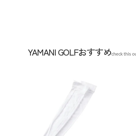
品タグのサイズ表記は目安とな
素材
合成皮革(PU)
生産国
中国
YAMANI GOLFおすすめ
check this o