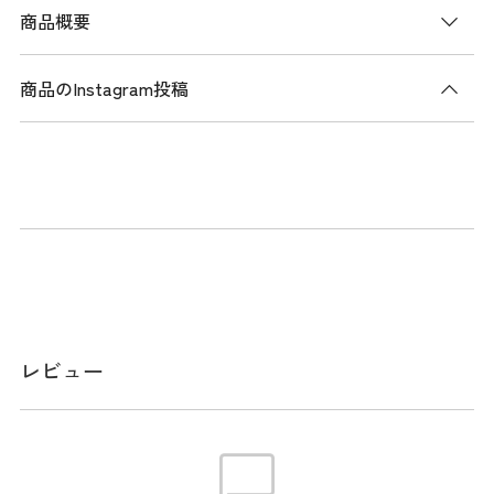
商品概要
商品のInstagram投稿
商品説明
レザーライクな合成皮革と高密度ポリエステル生地を組み合
わせたモデル。ポリエステル生地部分にはロゴプリントを施
し、同系色のカラーでまとめ主張し過ぎない柄を演出。
メーカー品番：PBMG5FC3
スペック
レビュー
サイズ
重量：4.3kg 口径：9.0型 仕切分割：5分
割 セパレーター分割：3分割 クラブ対応長
さ：46インチ クラブ収納数：14本 ネーム
プレート素材：アクリル