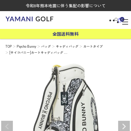
令和8年熊本地震に伴う集配の影響について
0
全国送料無料
TOP
Psycho Bunny
バッグ
キャディバッグ
カートタイプ
[サイコバニー]カートキャディバッグ …