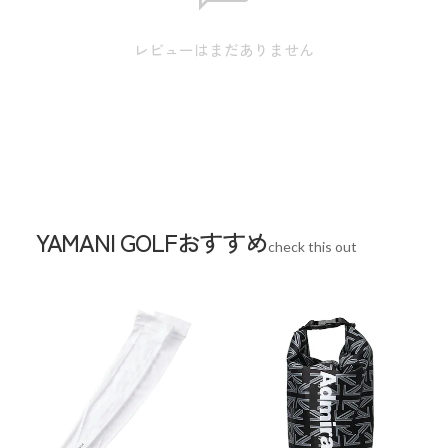
レビューはまだありません
※本表示は実寸となります。
素材
ポリエステル、合成皮革(PU)
生産国
中国
YAMANI GOLFおすすめ
check this out