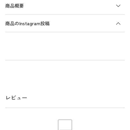
商品概要
商品のInstagram投稿
商品説明
ブラックとブルーのデニムライクなポリエステル生地とレザ
ーライクな合皮の組み合わせが新しく新鮮なキャディバッ
グ。左右サイドの大きなハーフバニーが特徴。コンパクトな
がら収納力に優れる
メーカー品番：PBMG6AC6
レビュー
スペック
サイズ
口径:9.0型 / クラブ対応長さ:46インチ / 仕切
分割:5分割 / 重量:3.5kg / クラブ収納数:14本 /
ネームプレート素材:アクリル