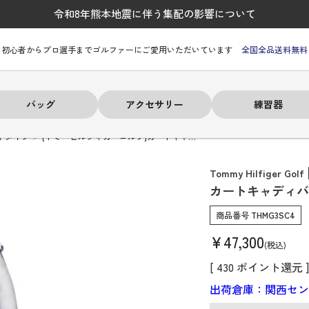
令和8年熊本地震に伴う集配の影響について
初心者からプロ選手までゴルファーにご愛用いただいています
全国全品送料無料
バッグ
アクセサリー
練習器
トタイプ
[トミーヒルフィガーゴルフ]カートキャ…
Tommy Hilfiger Golf
カートキャディバ
ーヒルフィガー
ーヒルフィガー
ーヒルフィガー
ーヒルフィガー
ーヒルフィガー
ーヒルフィガー
ーヒルフィガー
# パーリーゲイツ
# パーリーゲイツ
# パーリーゲイツ
# パーリーゲイツ
# パーリーゲイツ
# パーリーゲイツ
# パーリーゲイツ
商品番号
THMG3SC4
¥
47,300
税込
[
430
ポイント還元 
出荷倉庫：関西セ