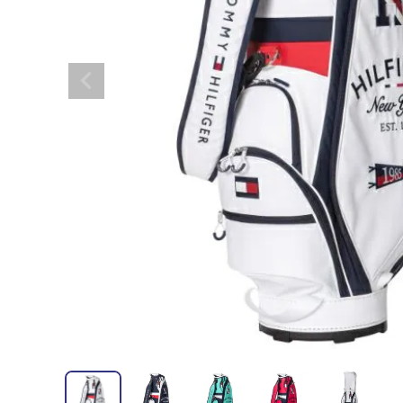
全てのメンズウェア
全てのレディースウェア
全てのバッグ
全てのアクセサリー
Admiral GOLF
半袖シャツ
半袖シャツ
帽子
キャ
DISNE
全てのセール
メンズウェア
全ての練習器
パッティング
ベスト
ベスト
キャディバッグ・スタンド
マーカー
MARSQUEST
アウター
アウター
グローブ
キャ
MASTE
アクセサリー
ショートパンツ
ショートパンツ
トートバッグ
ヘッドカバー
NEW ERA
インナー
スカート
氷嚢・保冷バッ
ラウ
OKER
インナー
ポーチ
ファイスカバー
PING APPAREL
レイン
小物
クラ
PRO 
QUICK MASTER
TOMMY
White Beauty
ELEC
シューズ
TOUR TEE
その
全てのシューズ
シューレス（紐）
プ
ダイヤルタイプ