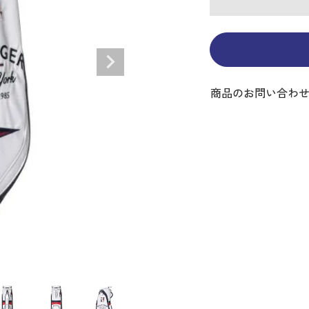
ディバッグ
Y
長袖シャツ
長袖シャツ
ソックス
キャディバッグ・カート
Jack Bunny!!
セーター・トレー
セーター・トレー
ベルト
レディースウェア
バッグ
スイング
ディバッグ・キャスター付き
R BUNNY EDITION
ボトムス
ボトムス
サングラス
ボストンバッグ
new balance
ロングパンツ
ロングパンツ
ティー
グ
ンドバッグ
U
レイン
キュロット
レッグウォーマー
シューズケース
PEARLY GATES
ワンピース
アンブレラ（傘）
ブケース
SENDR
トラベルカバー
Psycho Bunny
商品のお問い合わ
 HILFIGER GOLF
TRAVISMATHEW
TRON
SUNMOUNTAIN
他ブランド
タイ