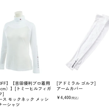
％OFF】【吉田優利プロ着用
[アドミラル ゴルフ]
6cm）】[トミーヒルフィガ
アームカバー
フ]
¥
4,400
(税込)
ース モックネック メッシ
ナーシャツ