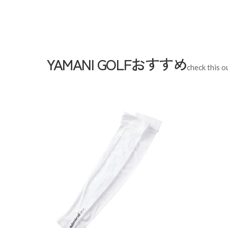
YAMANI GOLFおすすめ
check this o