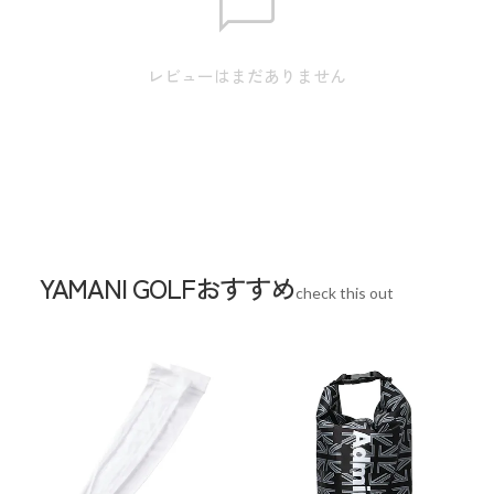
口径:9.0型 / クラブ対応長さ:46インチ / 仕切分割:5分割 / 重
量:4.8kg / クラブ収納数:14本 / ネームプレート素材:アクリル
レビューはまだありません
※本表示は実寸となります。
スペック
素材
合成皮革(PU)
生産国
中国
YAMANI GOLFおすすめ
check this out