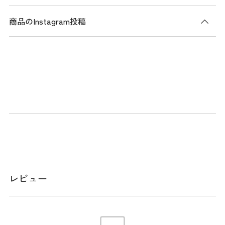
商品のInstagram投稿
商品説明
2026年FACEシリーズのカートキャディバッグ。従来モデルと
同様に高級感のあるシンセティックレザーを使用。
3点式ショルダーにより安定した持ち運びが可能。2つの保冷
ポケットを備え、ラウンド中の水分補給をサポート。背面上
部にはアクセサリーポケットを搭載し、小物の収納にも便
利。安定性を高めるボトムグリップを採用し、使い勝手にも
配慮した設計。
口枠9型5分割、セパレーター3分割。
メーカー品番：THMG6SC2
レビュー
サイズ