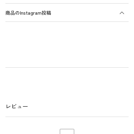
商品のInstagram投稿
商品説明
フェアウェイ用ヘッドカバー。高級感のある深めのエンボス
合皮を使用し、ゴルフシーンで映えるトリコロールカラーと
ブラックカラーがあります。ブラックカラーにはホワイトス
テッチを効かせてアクセントを加えました。
スペック
サイズ
200cc対応、ヘッドカバー番手タグ：
レビュー
3.4.5.7.X、ヘッドカバー番手タグ取付方法：
ダイヤル式
素材
合成皮革(PU)
生産国
中国