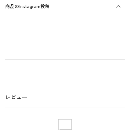
商品のInstagram投稿
商品説明
定番のクラブケース。ランパントロゴがアクセントに。丈夫
なオックス地のポリエステルを使用。ポケットは2つ、ヘッド
部分のポケットはメッシュ仕様で中身が見やすい構造。ショ
ルダー付き。
メーカー品番：ADMG6AK2
スペック
レビュー
サイズ
クラブ対応長さ:46インチ / クラブ収納数:5～
6本
※本表示は実寸となります。
素材
ポリエステル