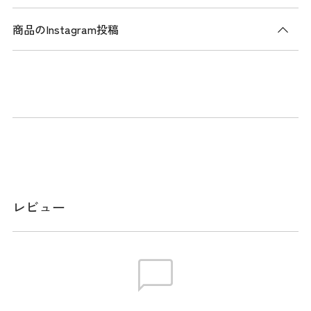
商品のInstagram投稿
商品説明
タイヤ付きのトラベルカバー。9型46インチまで対応し、キ
ャスター付きで持ち運びが簡単。裏地を装備し、ハードシェ
ルのABSトップがクラブをしっかり保護。使用しない時はハ
ードシェル内に本体下部を収納でき、コンパクトに折りたた
み可能。 ※使用時の注意点:必ず横に寝かせて保管するこ
と。立てたまま放置すると転倒の恐れあります。
メーカー品番：THMG6SKE
レビュー
サイズ