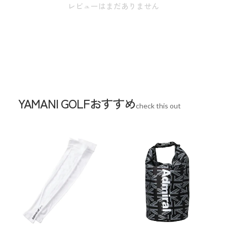
※本表示は実寸となります。
レビューはまだありません
スペック
素材
ポリエステル×ABS樹脂
生産国
中国
YAMANI GOLFおすすめ
check this out