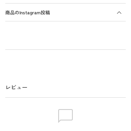
商品のInstagram投稿
商品説明
軽くて丈夫なポリエステル素材を使用した、定番カートバッ
グ。ゴルフのラウンドアイテムや軽食、ドリンク類などの荷
物をまとめて収納できる、使い勝手抜群のカートバッグで
す。
ファスナー口は端から端まで大きく開閉するので、荷物を見
つけやすく出し入れしやすく便利です。
頻繁に使用するものを取り出しやすいサイドに付けたアウト
レビュー
ポケットの他にも、整理整頓しながら細かなもの収納しやす
い内ポケットも配置しています。
シンプルで使いやすいデザインなので、ゴルフに限らず日常
の幅広いシーンで大活躍します。
メーカー品番 6981112