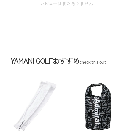
レビューはまだありません
スペック
サイズ
横(上)32cm 横(底)21.5cm 高さ22cm マチ10cm
取手の長さ38.5cm
重量
生産国
中国
YAMANI GOLFおすすめ
check this out