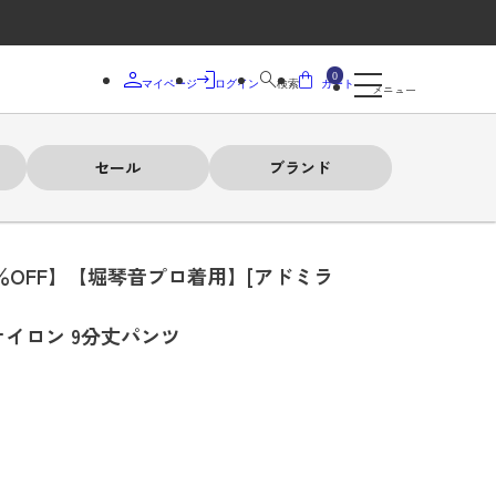
0
マイページ
ログイン
検索
カート
メニュー
セール
ブランド
0％OFF】【堀琴音プロ着用】[アドミラ
ナイロン 9分丈パンツ