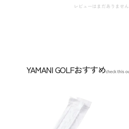
ヒップ:97.0cm / ワタリ:30.0cm / 膝幅:20.0cm / 股上:2
レビューはまだありませ
【L】裾幅:16.0cm / ウエスト:75.0cm / ヒップ:100.0cm
幅:21.0cm / 股上:25.5cm / 股下:70.0cm 【LL】裾幅:1
ヒップ:103.0cm / ワタリ:32.0cm / 膝幅:22.0cm / 股上:
※本表示は実寸となります。またアパレル商品タグ
ます。
Waist
72cm
YAMANI GOLFおすすめ
check this o
Rise leng
Hip
97cm
Thickness of thigh
30cm
Inseam leng
Hem width
15cm