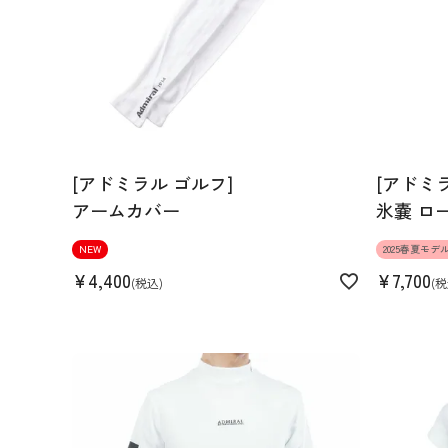
S
M
L
158cm 51kgRecommended
M
[アドミラル ゴルフ]
[アドミ
Find out more on your body type
アームカバー
氷嚢 ロ
NEW
2025春夏モデ
¥
4,400
¥
7,700
税込
税
スペック
素材
ナイロン85% ポリウレタン15%
ステル100%
生産国
中国