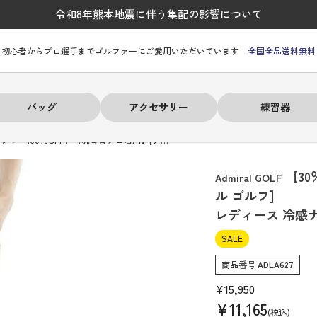
令和8年熊本地震に伴う集配の影響について
初心者からプロ選手までゴルファーにご愛用いただいています
全国全品送料無料
バッグ
アクセサリー
練習器
ンツ
【30％OFF】【堀琴音プロ着用】[ア…
【3
Admiral GOLF
ル ゴルフ]
レディース 冷感
ーヒルフィガー
ーヒルフィガー
ーヒルフィガー
ーヒルフィガー
ーヒルフィガー
ーヒルフィガー
ーヒルフィガー
# パーリーゲイツ
# パーリーゲイツ
# パーリーゲイツ
# パーリーゲイツ
# パーリーゲイツ
# パーリーゲイツ
# パーリーゲイツ
SALE
商品番号
ADLA627
¥
15,950
¥
11,165
税込