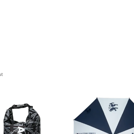
5.0cm / 股下:69.0cm
ん
 / ワタリ:31.0cm / 膝
7.0cm / ウエスト:78.0cm /
26.0cm / 股下:71.0cm
のサイズ表記は目安となり
ut
th
25cm
th
69cm