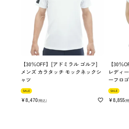
機能
裏地付き(IVLのみ) ストレッチ
【30％OFF】[アドミラル ゴルフ]
【30％O
メンズ カラタッチ モックネックシ
レディース
ャツ
ーフロゴ
SALE
SALE
¥
8,470
¥
8,855
税込