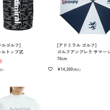
LL
ラルゴルフ]
[アドミラル ゴルフ]
ールトップ式
ゴルフアンブレラ サマー
70cm
ル
¥
14,300
込
税込
 IVLのみ裏地付き:ポリエ