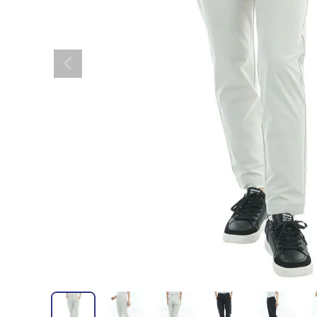
全てのメンズウェア
全てのレディースウェア
全てのバッグ
全てのアクセサリー
Admiral GOLF
半袖シャツ
半袖シャツ
帽子
キャ
DISNE
全てのセール
メンズウェア
全ての練習器
パッティング
ベスト
ベスト
キャディバッグ・スタンド
マーカー
MARSQUEST
アウター
アウター
グローブ
キャ
MASTE
アクセサリー
ショートパンツ
ショートパンツ
トートバッグ
ヘッドカバー
NEW ERA
インナー
スカート
氷嚢・保冷バッ
ラウ
OKER
インナー
ポーチ
ファイスカバー
PING APPAREL
レイン
小物
クラ
PRO 
QUICK MASTER
TOMMY
White Beauty
ELEC
シューズ
TOUR TEE
その
全てのシューズ
シューレス（紐）
プ
ダイヤルタイプ