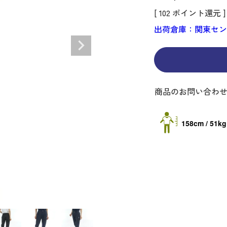
ディバッグ
Y
長袖シャツ
長袖シャツ
ソックス
キャディバッグ・カート
Jack Bunny!!
セーター・トレー
セーター・トレー
ベルト
[
102
ポイント還元 ]
レディースウェア
バッグ
スイング
ディバッグ・キャスター付き
R BUNNY EDITION
ボトムス
ボトムス
サングラス
ボストンバッグ
new balance
ロングパンツ
ロングパンツ
ティー
出荷倉庫：関東セ
グ
ンドバッグ
U
レイン
キュロット
レッグウォーマー
シューズケース
PEARLY GATES
ワンピース
アンブレラ（傘）
ブケース
SENDR
トラベルカバー
Psycho Bunny
 HILFIGER GOLF
TRAVISMATHEW
商品のお問い合わ
TRON
SUNMOUNTAIN
他ブランド
158cm / 51kg
タイ