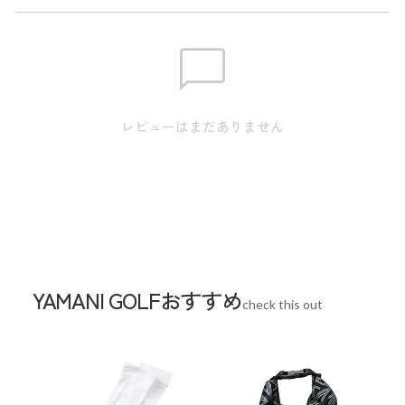
メーカー品番：THLA626
サイズ
【S】裾幅:15.0cm / ウエスト:67.0cm / ヒップ:91.0cm / ワタ
レビューはまだありません
リ:28.5cm / 膝幅:20.0cm / 股上:23.5cm / 股下:59.0cm 【M】裾
幅:15.5cm / ウエスト:70.0cm / ヒップ:94.0cm / ワタリ:29.5cm
/ 膝幅:20.5cm / 股上:24.0cm / 股下:59.0cm 【L】裾幅:16.0cm
/ ウエスト:74.0cm / ヒップ:98.0cm / ワタリ:30.8cm / 膝
幅:21.0cm / 股上:24.5cm / 股下:61.0cm 【LL】裾幅:16.5cm / ウ
エスト:78.0cm / ヒップ:102.0cm / ワタリ:32.1cm / 膝幅:21.5cm
/ 股上:25.0cm / 股下:61.0cm
YAMANI GOLFおすすめ
check this out
※本表示は実寸となります。またアパレル商品タグのサイズ
表記は目安となります。
Waist
70cm