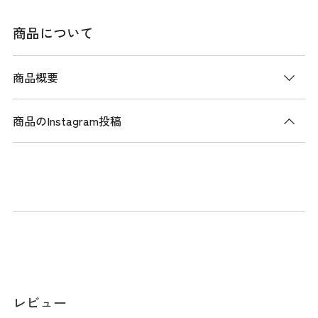
商品について
商品概要
商品のInstagram投稿
商品説明
吸水速乾性とストレッチ性を備えた、パナマメッシュ素材を
使用した七分丈パンツ。リネンライクな表面感と軽さが特徴
で、快適な着用感を提供します。デザインはシンプルで、生
地の上質感を活かしています。バックポケットには同色のレ
ーシーな刺繍ロゴがアクセントに。脚を美しく見せるサイド
スリットを取り入れ、ウエストは伸縮性のあるゴム切替で、
動きやすさとストレス軽減に配慮しました。股下(Mサイズ)は
レビュー
59cmの七分丈です。 OWHのみ裏地付き