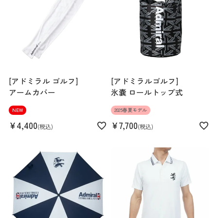
Rise length
24cm
Hip
94cm
Thickness of thigh
29.5cm
[アドミラル ゴルフ]
[アドミラルゴルフ]
Inseam length
59cm
アームカバー
氷嚢 ロールトップ式
NEW
2025春夏モデル
¥
4,400
¥
7,700
税込
税込
Hem width
15.5cm
S
M
L
LL