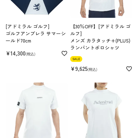
158cm 51kgRecommended
M
Find out more on your body type
[アドミラル ゴルフ]
【30％OFF】[アドミラル ゴ
ゴルフアンブレラ サマーシ
ルフ]
ールド70cm
メンズ カラタッチ+(PLUS)
ランパントポロシャツ
¥
14,300
税込
スペック
SALE
¥
9,625
税込
素材
01/OWH 表地 ポリエステル 100% 裏地
ナイロン88% ポリウレタン12% 29/BGE
30/NVY ポリエステル 100%
生産国
中国
機能
吸水速乾 ストレッチ 裏地付き(OWHのみ)