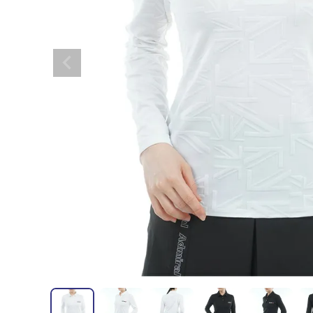
全てのメンズウェア
全てのレディースウェア
全てのバッグ
全てのアクセサリー
Admiral GOLF
半袖シャツ
半袖シャツ
帽子
キャ
DISNE
全てのセール
メンズウェア
全ての練習器
パッティング
ベスト
ベスト
キャディバッグ・スタンド
マーカー
MARSQUEST
アウター
アウター
グローブ
キャ
MASTE
アクセサリー
ショートパンツ
ショートパンツ
トートバッグ
ヘッドカバー
NEW ERA
インナー
スカート
氷嚢・保冷バッ
ラウ
OKER
インナー
ポーチ
ファイスカバー
PING APPAREL
レイン
小物
クラ
PRO 
QUICK MASTER
TOMMY
White Beauty
ELEC
シューズ
TOUR TEE
その
全てのシューズ
シューレス（紐）
プ
ダイヤルタイプ