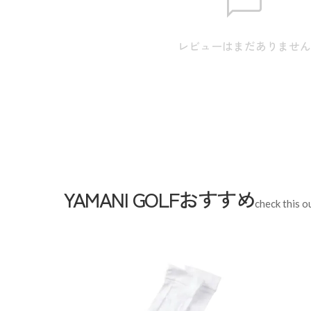
【LL】身丈:65.0cm / 肩幅:41.0cm / 身幅:51.0cm / 裾幅
※本表示は実寸となります。またアパレル商品タグ
レビューはまだありませ
ります。
Sleeve length
57c
Shoulder width
37cm
Width
45cm
YAMANI GOLFおすすめ
check this o
Length
61cm
Hem width
S
M
L