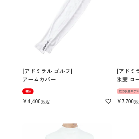
160cm 57kgRecommended
L
Find out more on your body type
スペック
[アドミラル ゴルフ]
[アドミ
アームカバー
氷嚢 ロ
素材
ポリエステル96% ポリウレタン
NEW
2025春夏モデ
生産国
日本
¥
4,400
¥
7,700
税込
税
機能
吸水速乾 ストレッチ