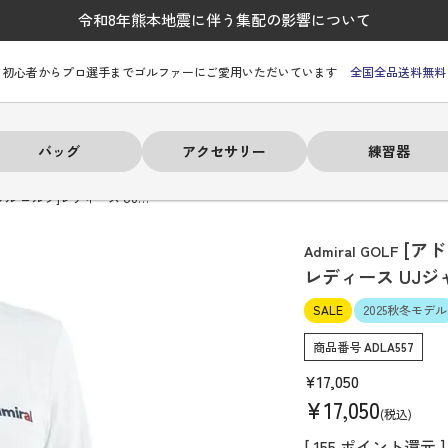
令和8年熊本地震に伴う集配の影響について
初心者からプロ選手までゴルファーにご愛用いただいています
全国全品送料無料
バッグ
アクセサリー
練習器
ラル ゴルフ]レディース UJ…
[ア
Admiral GOLF
レディース UJジ
SALE
2025秋冬モデル
ーヒルフィガー
ーヒルフィガー
ーヒルフィガー
ーヒルフィガー
ーヒルフィガー
ーヒルフィガー
ーヒルフィガー
# パーリーゲイツ
# パーリーゲイツ
# パーリーゲイツ
# パーリーゲイツ
# パーリーゲイツ
# パーリーゲイツ
# パーリーゲイツ
商品番号
ADLA557
¥
17,050
¥
17,050
税込
[
155
ポイント還元 ]