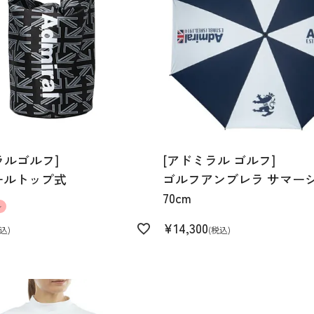
ラルゴルフ]
[アドミラル ゴルフ]
ールトップ式
ゴルフアンブレラ サマー
4%
70cm
ル
¥
14,300
込
税込