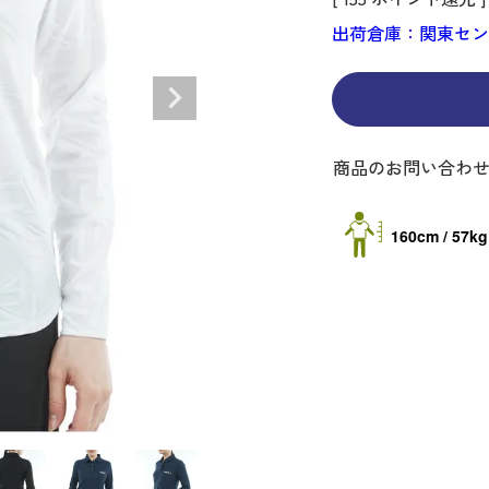
ディバッグ
Y
長袖シャツ
長袖シャツ
ソックス
キャディバッグ・カート
Jack Bunny!!
セーター・トレー
セーター・トレー
ベルト
レディースウェア
バッグ
出荷倉庫：関東セ
スイング
ディバッグ・キャスター付き
R BUNNY EDITION
ボトムス
ボトムス
サングラス
ボストンバッグ
new balance
ロングパンツ
ロングパンツ
ティー
グ
ンドバッグ
U
レイン
キュロット
レッグウォーマー
シューズケース
PEARLY GATES
ワンピース
アンブレラ（傘）
ブケース
SENDR
トラベルカバー
Psycho Bunny
商品のお問い合わ
 HILFIGER GOLF
TRAVISMATHEW
TRON
SUNMOUNTAIN
160cm / 57kg
他ブランド
タイ