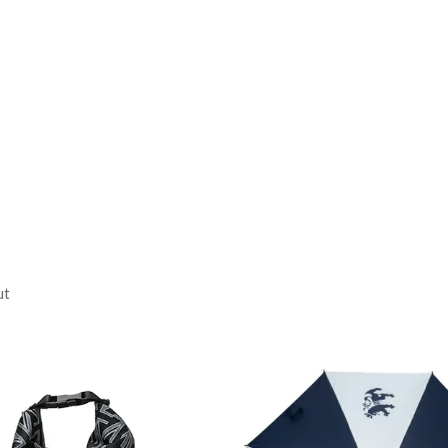
:51.0cm / 袖丈:59.0cm
のサイズ表記は目安とな
ん
m
ut
45cm
LL