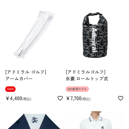
Length
60.5cm
Hem width
43cm
S
M
L
LL
[アドミラル ゴルフ]
[アドミラルゴルフ]
アームカバー
氷嚢 ロールトップ式
160cm 57kgRecommended
L
NEW
2025春夏モデル
¥
4,400
¥
7,700
Find out more on your body type
税込
税込