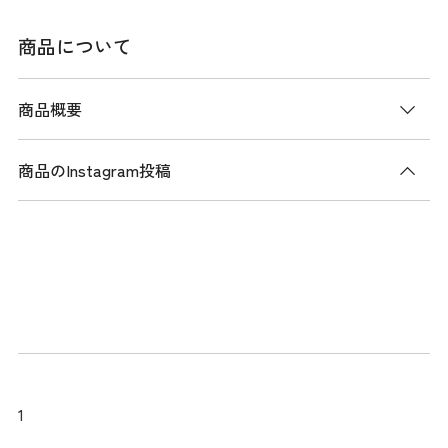
商品について
商品概要
商品のInstagram投稿
商品説明
伸縮性に優れたハイストレッチコードピケを使用した長袖ポ
ロシャツ。縦畝のある生地はシャープでスポーティーな印象
を与えます。衿部分には目立ち過ぎないエンボスプリントの
ロゴを施し、大人でも着やすい品のあるデザインに仕上げま
した。シンプルでありながらも、スタイルにアクセントを加
え、秋口には1枚できまるおしゃれな長袖ポロシャツです。
メーカー品番：THLA555
1