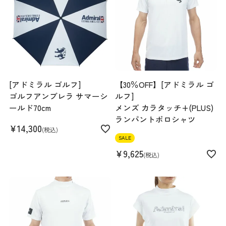
スペック
素材
本体:ナイロン69% ポリウレタン31% 別布部
分:綿70% ポリエステル30% リブ部分:ポリエ
ステル96% ポリウレタン4%
生産国
中国
[アドミラル ゴルフ]
【30％OFF】[アドミラル ゴ
機能
UVカット
ゴルフアンブレラ サマーシ
ルフ]
ールド70cm
メンズ カラタッチ+(PLUS)
ランパントポロシャツ
¥
14,300
税込
SALE
¥
9,625
税込