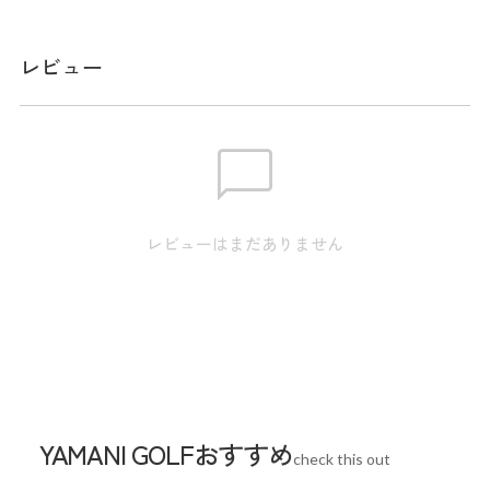
サイズ
レビュー
【S】身丈:58.5 / 肩幅:34.5 / 身幅:44.0 / 裾幅:41.0 / 袖丈:56.5
【M】身丈:60.5 / 肩幅:35.5 / 身幅:46.0 / 裾幅:43.0 / 袖
丈:58.0 【L】身丈:62.5 / 肩幅:36.5 / 身幅:48.0 / 裾幅:45.0 /
袖丈:59.5 【LL】身丈:64.5 / 肩幅:37.5 / 身幅:50.0 / 裾幅:47.0
/ 袖丈:61.0 ※本表示は実寸となります。またアパレル商品タ
グのサイズ表記は目安となります。
レビューはまだありません
Sleeve length
58cm
Shoulder width
35.5cm
Width
46cm
YAMANI GOLFおすすめ
check this out