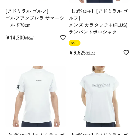
素材
ポリエステル85% ポリウレタン15%
[アドミラル ゴルフ]
【30％OFF】[アドミラル ゴ
生産国
日本
ゴルフアンブレラ サマーシ
ルフ]
機能
UVカット ストレッチ 吸水速乾 近赤外線
ールド70cm
メンズ カラタッチ+(PLUS)
カット サスティナブル
ランパントポロシャツ
¥
14,300
税込
SALE
¥
9,625
税込