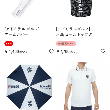
Length
72cm
Hem width
50cm
[アドミラル ゴルフ]
[アドミラルゴルフ]
アームカバー
氷嚢 ロールトップ式
M
L
LL
3L
NEW
2025春夏モデル
¥
4,400
¥
7,700
税込
税込
172cm 71kgRecommended
L
Find out more on your body type
スペック