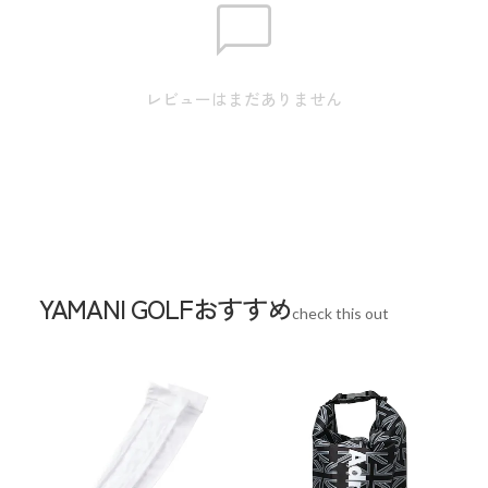
【M】身丈:72.0cm / 肩幅:37.0cm / 身幅:46.0cm / 裾幅:47.0cm
/ 袖丈:59.0cm 【L】身丈:72.0cm / 肩幅:39.0cm / 身幅:49.0cm
/ 裾幅:50.0cm / 袖丈:60.0cm 【LL】身丈:75.0cm / 肩
レビューはまだありません
幅:41.0cm / 身幅:52.0cm / 裾幅:53.0cm / 袖丈:61.0cm 【3L】身
丈:78.0cm / 肩幅:43.0cm / 身幅:55.0cm / 裾幅:56.0cm / 袖
丈:62.0cm ※本表示は実寸となります。またアパレル商品タ
グのサイズ表記は目安となります。
Sleeve length
60cm
Shoulder width
39cm
YAMANI GOLFおすすめ
Width
49cm
check this out