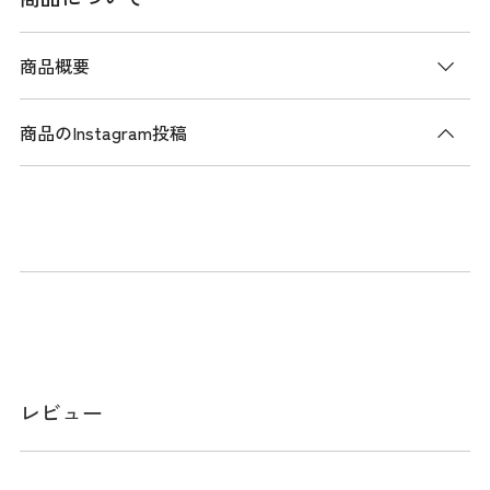
商品概要
商品のInstagram投稿
商品説明
Trubeaute(トゥルーボーテ)は太陽光に含まれる「近赤外線」
と紫外線を同時にカットすることで、肌の「光老化」を防ぐ
機能繊維。UVカットだけでは防げない、肌に悪影響を及ぼす
近赤外線の吸収をカットすることで、肌の負担を軽減しま
す。
メーカー品番：ADMA543
レビュー
サイズ