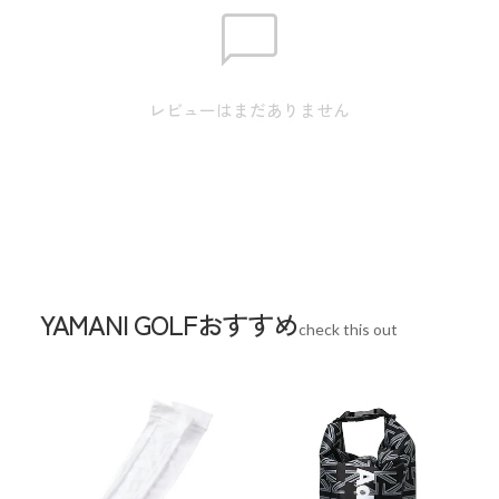
素材
アッパー素材:人工皮革 ミッドソール:合成
底 アウトソール:ゴム底
幅
2E(標準)
レビューはまだありません
重量
2E(標準)
生産国
中国
YAMANI GOLFおすすめ
check this out