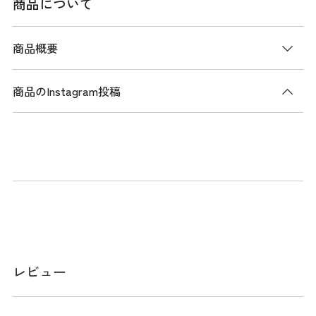
商品について
商品概要
商品のInstagram投稿
商品説明
トッププロから好評の日本人の足にフィットするラストを採
用した人気の「574 」スパイクレスBoaモデルがv4にアップ
デート。ゴルフに最適化したグリップ性の高いラギッド意匠
のアウトソール、捻れを抑えるナイロンシャンク、安定性を
高めるCRがゴルフプレーをサポート。さらにクッション性を
高めたインソールにより快適性アップ。
レビュー
スペック