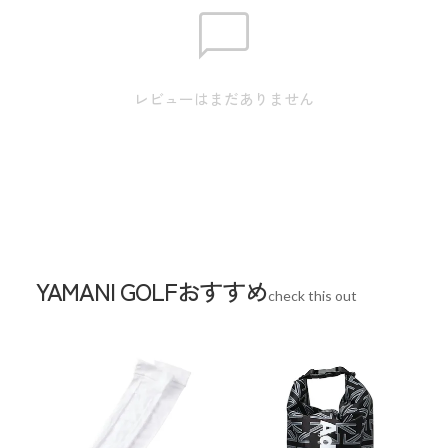
素材
アッパー素材:人工皮革 ミッドソール:合成
底 アウトソール:ゴム底
幅
2E(標準)
レビューはまだありません
重量
2E(標準)
生産国
中国
YAMANI GOLFおすすめ
check this out