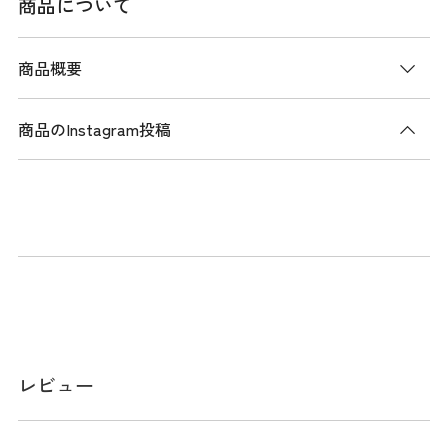
商品について
商品概要
商品のInstagram投稿
商品説明
トッププロから好評の日本人の足にフィットするラストを採
用した人気の「574 」スパイクレスBoaモデルがv4にアップ
デート。ゴルフに最適化したグリップ性の高いラギッド意匠
のアウトソール、捻れを抑えるナイロンシャンク、安定性を
高めるCRがゴルフプレーをサポート。さらにクッション性を
高めたインソールにより快適性アップ。
レビュー
スペック