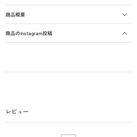
商品概要
商品のInstagram投稿
商品説明
伸縮性のある7.5オンスのコットンツイル生地を使用した、手
洗い可能なコレクション。スウェットバンドには、抗菌効果
のあるMICROERAを使用。
シルエットはバケツをひっくり返したようなシルエットが特
徴のバケットハット。ブリム（つば）が下向きに付いていま
す。
サイズはS/M（約57cm）M/L（約59cm）です。 型崩れ防止の
レビュー
ため、手洗い推奨。
メーカー品番：14326242