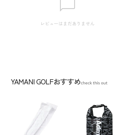
スペック
レビューはまだありません
素材
本体:綿 97% / ポリウレタン 3%
生産国
中国
YAMANI GOLFおすすめ
check this out