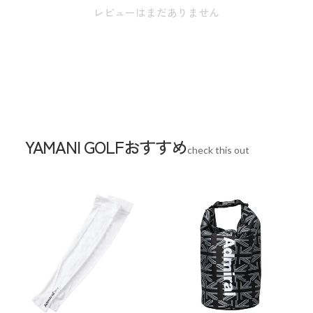
※実寸のため、商品タグのサイズ表記（目安）とは異なりま
レビューはまだありません
す。
【S】裾幅:16cm / ウエスト:78cm / 股上:23.5cm / 股下:70.5cm
【M】裾幅:16.5cm / ウエスト:82cm / 股上:24.5cm / 股下:72cm
【L】裾幅:17cm / ウエスト:86cm / 股上:25.5cm / 股下:73.5cm
【XL】裾幅:17.5cm / ウエスト:90cm / 股上:26.5cm / 股
下:75cm
YAMANI GOLFおすすめ
check this out
【XXL】裾幅:18cm / ウエスト:94cm / 股上:27.5cm / 股
下:76.5cm
スペック
素材
ポリエステル
生産国