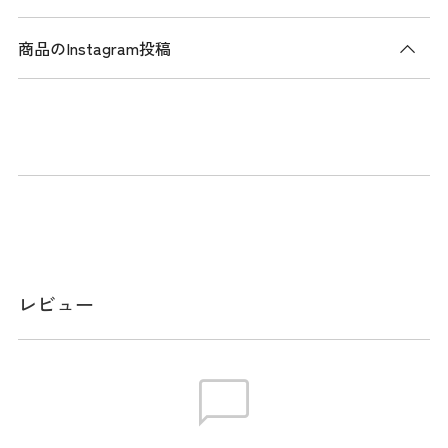
商品のInstagram投稿
商品説明
コットンライクな風合いのポリエステル100%ストレッチツイ
ル素材を使用したテーパードシルエット。右ポケット内にフ
ァスナーポケットを配し、ゴルフ時や移動時にも便利な収納
性を確保。軽やかな穿き心地で、春夏シーズンのプレーから
日常使いまで幅広く対応。
レビュー
※ご使用のモニター環境により、色の見え方に差が生じる場
合がございます。
サイズ