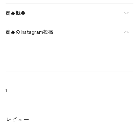
商品概要
商品のInstagram投稿
商品説明
モノトーンカラーの展開とロゴ入りのリボンが、強さと美し
さをイメージさせるキャップです。(リボン取り外し可)
サイズ
1
フリー（56cm）
レビュー
スペック