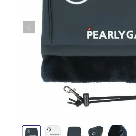
全てのメンズウェア
全てのレディースウェア
全てのバッグ
全てのアクセサリー
Admiral GOLF
半袖シャツ
半袖シャツ
帽子
キャ
DISNE
全てのセール
メンズウェア
全ての練習器
パッティング
ベスト
ベスト
キャディバッグ・スタンド
マーカー
MARSQUEST
アウター
アウター
グローブ
キャ
MASTE
アクセサリー
ショートパンツ
ショートパンツ
トートバッグ
ヘッドカバー
NEW ERA
インナー
スカート
氷嚢・保冷バッ
ラウ
OKER
インナー
ポーチ
ファイスカバー
PING APPAREL
レイン
小物
クラ
PRO 
QUICK MASTER
TOMMY
White Beauty
ELEC
シューズ
TOUR TEE
その
全てのシューズ
シューレス（紐）
プ
ダイヤルタイプ