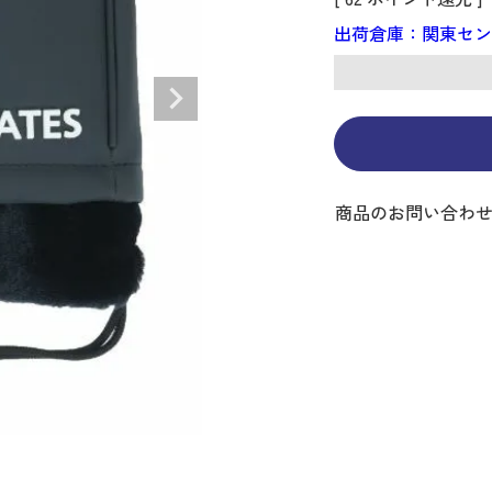
ディバッグ
Y
長袖シャツ
長袖シャツ
ソックス
キャディバッグ・カート
Jack Bunny!!
セーター・トレー
セーター・トレー
ベルト
レディースウェア
バッグ
出荷倉庫：関東セ
スイング
ディバッグ・キャスター付き
R BUNNY EDITION
ボトムス
ボトムス
サングラス
ボストンバッグ
new balance
ロングパンツ
ロングパンツ
ティー
グ
ンドバッグ
U
レイン
キュロット
レッグウォーマー
シューズケース
PEARLY GATES
ワンピース
アンブレラ（傘）
ブケース
SENDR
トラベルカバー
Psycho Bunny
 HILFIGER GOLF
TRAVISMATHEW
TRON
SUNMOUNTAIN
商品のお問い合わ
他ブランド
タイ