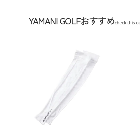
YAMANI GOLFおすすめ
check this o