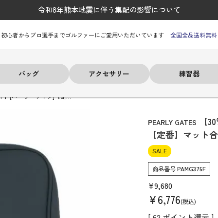
令和8年熊本地震に伴う集配の影響について
初心者からプロ選手までゴルファーにご愛用いただいています
全国全品送料無料
バッグ
アクセサリー
練習器
FF】[パーリーゲイツ]【定…
【3
PEARLY GATES
【定番】マット合皮
SALE
ーヒルフィガー
ーヒルフィガー
ーヒルフィガー
ーヒルフィガー
ーヒルフィガー
ーヒルフィガー
ーヒルフィガー
# パーリーゲイツ
# パーリーゲイツ
# パーリーゲイツ
# パーリーゲイツ
# パーリーゲイツ
# パーリーゲイツ
# パーリーゲイツ
商品番号
PAMG375F
¥
9,680
¥
6,776
税込
[
62
ポイント還元 ]