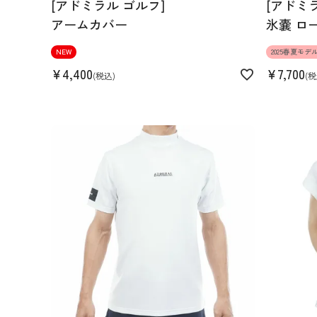
[アドミラル ゴルフ]
[アドミ
アームカバー
氷嚢 ロ
NEW
2025春夏モデ
¥
4,400
¥
7,700
税込
税