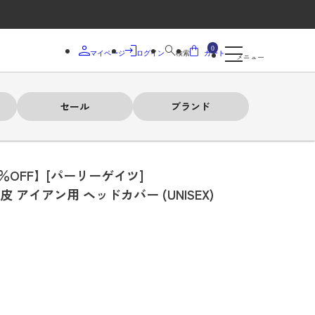
0
マイページ
ログイン
検索
カート
メニュー
セール
ブランド
0％OFF】[パーリーゲイツ]
 アイアン用 ヘッドカバー (UNISEX)