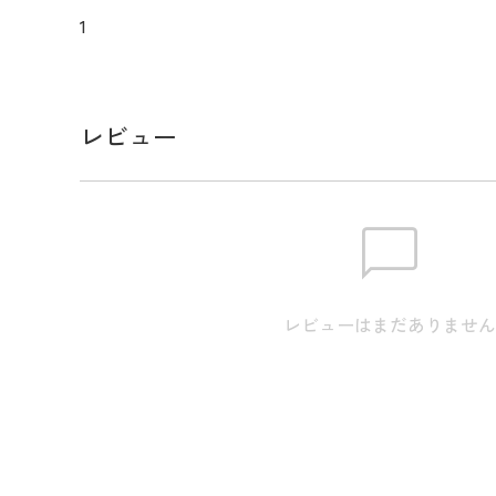
う合皮素材のヘッドカバーです。クッション性とフ
1
切なアイアンを優しくしっかり包み込み移動による
護してくれます。フック付きなのでキャディバッグ
たヘッドカバー類の収納にも便利です。同シリーズ
カバー類と合わせて使うのもオススメです。
レビュー
メーカー品番 3984504
スペック
サイズ
フリーサイズ : 幅26cm/ 高さ24.5
レビューはまだありませ
生産国
中国製