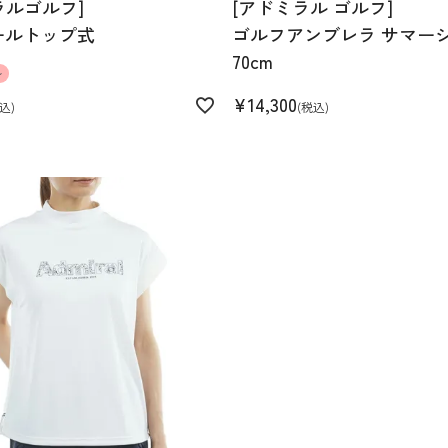
ラルゴルフ]
[アドミラル ゴルフ]
ールトップ式
ゴルフアンブレラ サマー
70cm
ル
¥
14,300
込
税込