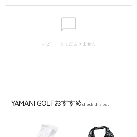
※実寸のため、商品タグのサイズ表記（目安）とは異なりま
す。
身丈:69.0cm / 肩幅:41.0cm / 身幅:51.0cm / 裾幅:50.0cm /
M
袖丈:22.5cm
身丈:71.0cm / 肩幅:43.0cm / 身幅:53.0cm / 裾幅:52.0cm /
L
レビューはまだありません
袖丈:23.5cm
身丈:73.0cm / 肩幅:45.0cm / 身幅:56.0cm / 裾幅:55.0cm /
LL
袖丈:24.5cm
身丈:75.0cm / 肩幅:47.0cm / 身幅:59.0cm / 裾幅:58.0cm /
3L
袖丈:25.5cm
YAMANI GOLFおすすめ
スペック
check this out
素材
本体:ポリエステル100% リブ部分:ポリエステ
ル96% ポリウレタン4%
生産国
中国