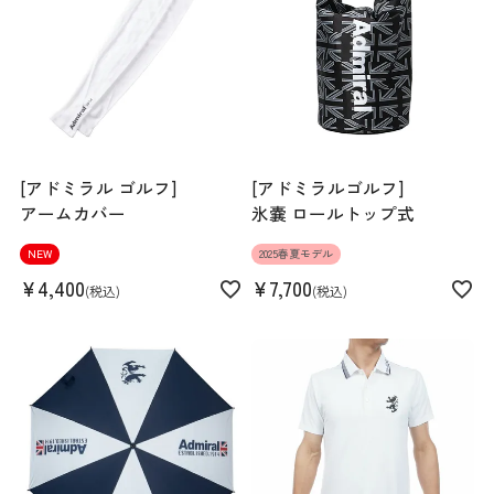
機能
吸水速乾 UVカット 抗菌防臭
[アドミラル ゴルフ]
[アドミラルゴルフ]
アームカバー
氷嚢 ロールトップ式
NEW
2025春夏モデル
¥
4,400
¥
7,700
税込
税込