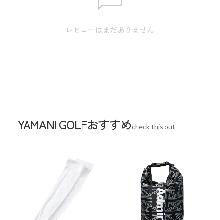
ています。
夏場のゴルフシーンはもちろん、アウトドアや、デイリーユ
レビューはまだありません
ースまで様々なシーンでご活用いただけます。
ご自分用はもちろん、ゴルフ好きな方へのプレゼントにもお
すすめの逸品です。
スペック
素材
コットン 65% ポリエステル 35%(つば)ポリプ
YAMANI GOLFおすすめ
check this out
ロピレン
生産国
中国
サイズ
頭周り:58cm つば16.2cm / 高さ:6.3cm