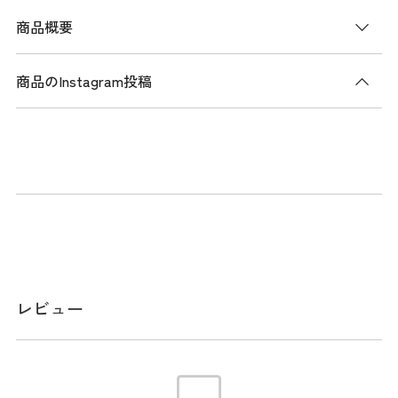
商品概要
商品のInstagram投稿
商品説明
紫外線から肌を広範囲でカバーできる、サッカーストライプ
柄BIGブリムバイザー。
夏らしさを演出きでいるサッカーストライプと、UVカット性
の高い高機能素材を使用した、徹底的に紫外線を遮断して白
い肌を維持したい日焼け防止女子鉄板アイテムです。
PGロゴを入れたブリムと清涼感のあるストライプ柄のコント
ラストで、PGならではのカジュアルさやポップさを際立たせ
レビュー
てデザインされています。
取り外し可能な吸汗ベルトをスベリ部につけて快適な着用感
を維持とUVカット性を発揮しながら、コーデに加えることで
PGらしいトラッド気分を一気に高めてくれるアイテムになっ