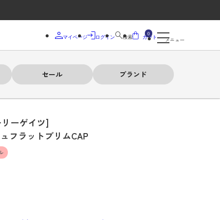
0
マイページ
ログイン
検索
カート
メニュー
セール
ブランド
ーリーゲイツ]
シュフラットブリムCAP
ル