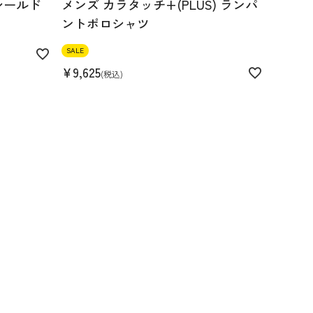
シールド
メンズ カラタッチ+(PLUS) ランパ
ントポロシャツ
SALE
¥
9,625
税込