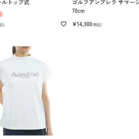
ールトップ式
ゴルフアンブレラ サマー
70cm
ル
¥
14,300
込
税込