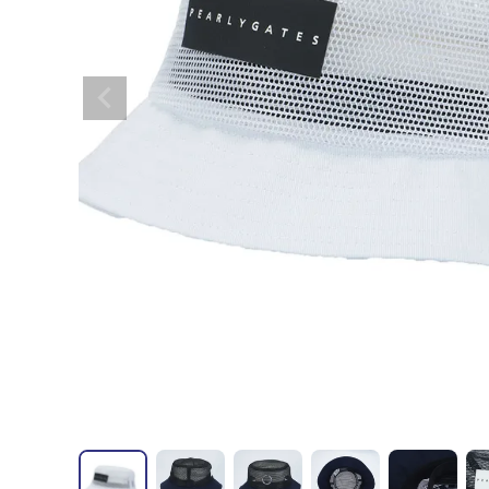
全てのメンズウェア
全てのレディースウェア
全てのバッグ
全てのアクセサリー
Admiral GOLF
半袖シャツ
半袖シャツ
帽子
キャ
DISNE
全てのセール
メンズウェア
全ての練習器
パッティング
ベスト
ベスト
キャディバッグ・スタンド
マーカー
MARSQUEST
アウター
アウター
グローブ
キャ
MASTE
アクセサリー
ショートパンツ
ショートパンツ
トートバッグ
ヘッドカバー
NEW ERA
インナー
スカート
氷嚢・保冷バッ
ラウ
OKER
インナー
ポーチ
ファイスカバー
PING APPAREL
レイン
小物
クラ
PRO 
QUICK MASTER
TOMMY
White Beauty
ELEC
シューズ
TOUR TEE
その
全てのシューズ
シューレス（紐）
プ
ダイヤルタイプ