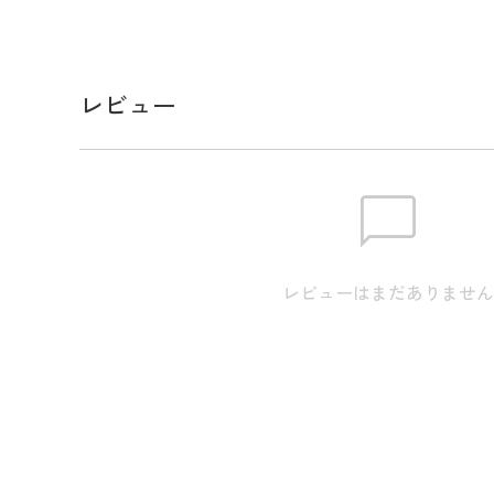
幅広いシーンで活用できます。
スペック
レビュー
素材
(本体)ポリエステル 100%(つば)
ポリエステル 100%
生産国
中国
サイズ
頭周り:62cm つば5.5cm / 高さ:9
レビューはまだありませ