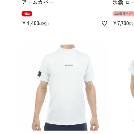
アームカバー
氷嚢 ロ
NEW
2025春夏モデ
¥
4,400
¥
7,700
税込
税