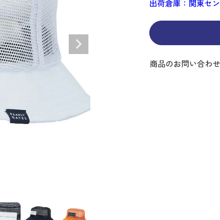
出荷倉庫：関東セ
ディバッグ
Y
長袖シャツ
長袖シャツ
ソックス
キャディバッグ・カート
Jack Bunny!!
セーター・トレー
セーター・トレー
ベルト
レディースウェア
バッグ
スイング
ディバッグ・キャスター付き
R BUNNY EDITION
ボトムス
ボトムス
サングラス
ボストンバッグ
new balance
ロングパンツ
ロングパンツ
ティー
グ
ンドバッグ
U
レイン
キュロット
レッグウォーマー
シューズケース
PEARLY GATES
ワンピース
アンブレラ（傘）
ブケース
SENDR
トラベルカバー
Psycho Bunny
商品のお問い合わ
 HILFIGER GOLF
TRAVISMATHEW
TRON
SUNMOUNTAIN
他ブランド
タイ