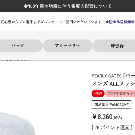
令和8年熊本地震に伴う集配の影響について
初心者からプロ選手までゴルファーにご愛用いただいています
全国全品送料無料
バッグ
アクセサリー
練習器
ンズ ALLメッシ…
[パ
PEARLY GATES
メンズ ALLメッシ
NEW
2026年春夏モデ
ーヒルフィガー
ーヒルフィガー
ーヒルフィガー
ーヒルフィガー
ーヒルフィガー
ーヒルフィガー
ーヒルフィガー
# パーリーゲイツ
# パーリーゲイツ
# パーリーゲイツ
# パーリーゲイツ
# パーリーゲイツ
# パーリーゲイツ
# パーリーゲイツ
商品番号
PAMG66MF
¥
8,360
税込
[
76
ポイント還元 ]