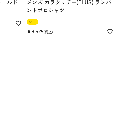
シールド
メンズ カラタッチ+(PLUS) ランパ
ントポロシャツ
SALE
¥
9,625
税込