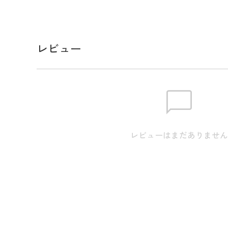
ントにあしらった、暑い夏のゴルフにぴったりなキ
PG LEAGUEマークがゴルフホリデーのウキウキ
フルな学生気分あふれるPGらしいデザイン。
ゴルフから日常まで幅広いシーンで活用できるアイ
レビュー
スペック
素材
(本体)ポリエステル 100%(メッシ
(刺しゅう糸)ポリエステル 100%
レビューはまだありませ
生産国
中国
サイズ
頭周り:58.5cm つば7.5cm / 高さ:1