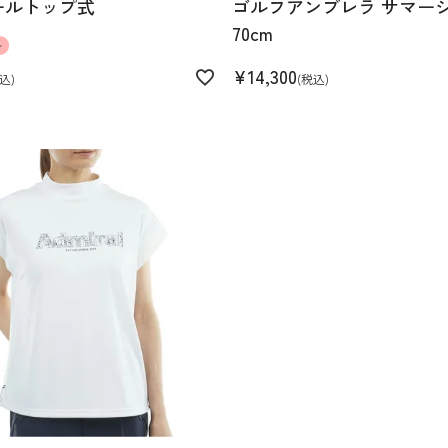
ールトップ式
ゴルフアンブレラ サマー
70cm
ル
¥
14,300
込
税込