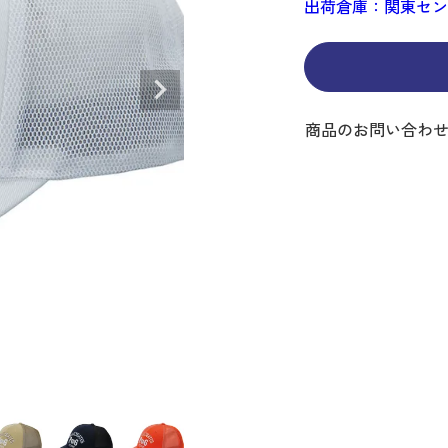
出荷倉庫：関東セ
ディバッグ
Y
長袖シャツ
長袖シャツ
ソックス
キャディバッグ・カート
Jack Bunny!!
セーター・トレー
セーター・トレー
ベルト
レディースウェア
バッグ
スイング
ディバッグ・キャスター付き
R BUNNY EDITION
ボトムス
ボトムス
サングラス
ボストンバッグ
new balance
ロングパンツ
ロングパンツ
ティー
グ
ンドバッグ
U
レイン
キュロット
レッグウォーマー
シューズケース
PEARLY GATES
ワンピース
アンブレラ（傘）
ブケース
SENDR
トラベルカバー
Psycho Bunny
商品のお問い合わ
 HILFIGER GOLF
TRAVISMATHEW
TRON
SUNMOUNTAIN
他ブランド
タイ