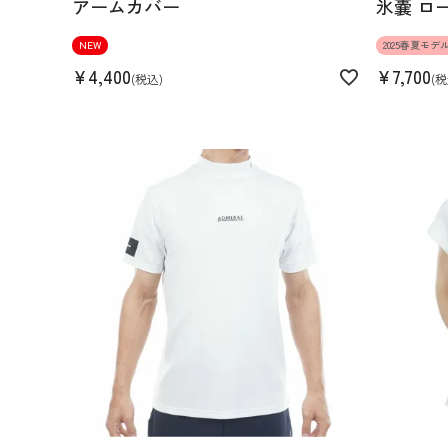
アームカバー
氷嚢 ロ
NEW
2025春夏モデ
¥
4,400
¥
7,700
税込
税