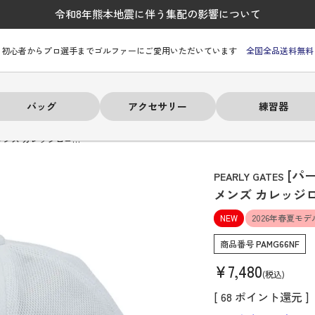
令和8年熊本地震に伴う集配の影響について
初心者からプロ選手までゴルファーにご愛用いただいています
全国全品送料無料
バッグ
アクセサリー
練習器
メンズ カレッジロゴ…
[パ
PEARLY GATES
メンズ カレッジ
NEW
2026年春夏モデ
ーヒルフィガー
ーヒルフィガー
ーヒルフィガー
ーヒルフィガー
ーヒルフィガー
ーヒルフィガー
ーヒルフィガー
# パーリーゲイツ
# パーリーゲイツ
# パーリーゲイツ
# パーリーゲイツ
# パーリーゲイツ
# パーリーゲイツ
# パーリーゲイツ
商品番号
PAMG66NF
¥
7,480
税込
[
68
ポイント還元 ]