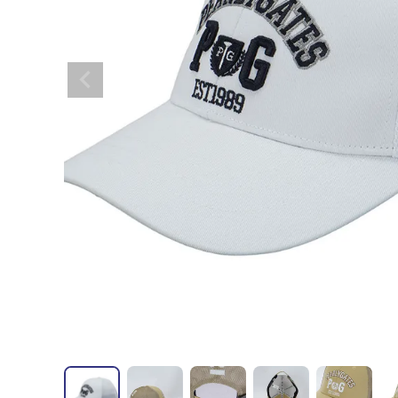
全てのメンズウェア
全てのレディースウェア
全てのバッグ
全てのアクセサリー
Admiral GOLF
半袖シャツ
半袖シャツ
帽子
キャ
DISNE
全てのセール
メンズウェア
全ての練習器
パッティング
ベスト
ベスト
キャディバッグ・スタンド
マーカー
MARSQUEST
アウター
アウター
グローブ
キャ
MASTE
アクセサリー
ショートパンツ
ショートパンツ
トートバッグ
ヘッドカバー
NEW ERA
インナー
スカート
氷嚢・保冷バッ
ラウ
OKER
インナー
ポーチ
ファイスカバー
PING APPAREL
レイン
小物
クラ
PRO 
QUICK MASTER
TOMMY
White Beauty
ELEC
シューズ
TOUR TEE
その
全てのシューズ
シューレス（紐）
プ
ダイヤルタイプ