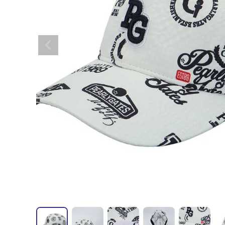
全てのメンズウェア
全てのレディースウェア
全てのバッグ
全てのアクセサリー
Admiral GOLF
半袖シャツ
半袖シャツ
帽子
キャ
DISNE
全てのセール
メンズウェア
全ての練習器
パッティング
ベスト
ベスト
キャディバッグ・スタンド
マーカー
MARSQUEST
アウター
アウター
グローブ
キャ
MASTE
アクセサリー
ショートパンツ
ショートパンツ
トートバッグ
ヘッドカバー
NEW ERA
インナー
スカート
氷嚢・保冷バッ
ラウ
OKER
インナー
ポーチ
ファイスカバー
PING APPAREL
レイン
小物
クラ
PRO 
QUICK MASTER
TOMMY
White Beauty
ELEC
シューズ
TOUR TEE
その
全てのシューズ
シューレス（紐）
プ
ダイヤルタイプ