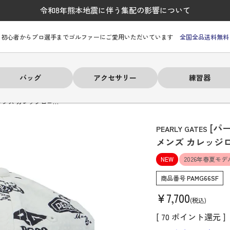
令和8年熊本地震に伴う集配の影響について
初心者からプロ選手までゴルファーにご愛用いただいています
全国全品送料無料
バッグ
アクセサリー
練習器
メンズ カレッジロゴ…
[パ
PEARLY GATES
メンズ カレッジ
NEW
2026年春夏モデ
ーヒルフィガー
ーヒルフィガー
ーヒルフィガー
ーヒルフィガー
ーヒルフィガー
ーヒルフィガー
ーヒルフィガー
# パーリーゲイツ
# パーリーゲイツ
# パーリーゲイツ
# パーリーゲイツ
# パーリーゲイツ
# パーリーゲイツ
# パーリーゲイツ
商品番号
PAMG66SF
¥
7,700
税込
[
70
ポイント還元 ]