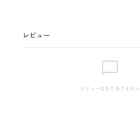
ホリデーのウキウキ感を盛り上げてくれるパワフル
プです。
夏のゴルフが快適になる、涼しく着用できる生地を
スベリ部に取り外し可能な吸汗ベルトと、フィット
レビュー
ジャスターをバックパネルに配置。
ゴルフはもちろん、アウトドアや日常の様々なスタ
ご自分用はもちろん、ゴルフ好きな方へのプレゼン
スペック
レビューはまだありませ
素材
ポリエステル 100%(刺しゅう糸)
生産国
中国
サイズ
頭周り:58.5cm つば7.5cm / 高さ:1