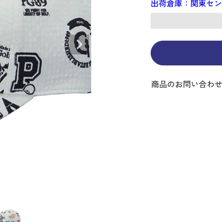
出荷倉庫：関東セ
ディバッグ
Y
長袖シャツ
長袖シャツ
ソックス
キャディバッグ・カート
Jack Bunny!!
セーター・トレー
セーター・トレー
ベルト
レディースウェア
バッグ
スイング
ディバッグ・キャスター付き
R BUNNY EDITION
ボトムス
ボトムス
サングラス
ボストンバッグ
new balance
ロングパンツ
ロングパンツ
ティー
グ
ンドバッグ
U
レイン
キュロット
レッグウォーマー
シューズケース
PEARLY GATES
ワンピース
アンブレラ（傘）
ブケース
SENDR
トラベルカバー
Psycho Bunny
 HILFIGER GOLF
TRAVISMATHEW
商品のお問い合わ
TRON
SUNMOUNTAIN
他ブランド
タイ