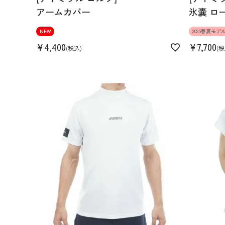
アームカバー
氷嚢 ロ
NEW
2025春夏モデ
¥
4,400
¥
7,700
税込
税