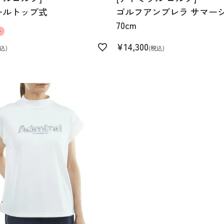
ールトップ式
ゴルフアンブレラ サマー
70cm
ル
¥
14,300
込
税込