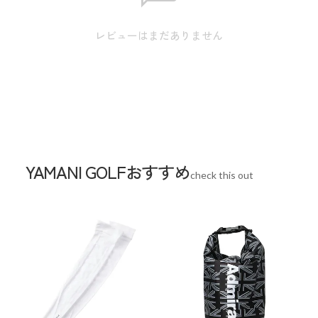
スペック
レビューはまだありません
サイズ
【FR】W横(上)45cm 横(底)47cm / D22cm /
H35cm / 長さ:取手の長さ 59cm
※本表示は実寸となります。またアパレル商
品タグのサイズ表記は目安となります。
素材
YAMANI GOLFおすすめ
生産国
中国
check this out