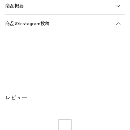
商品概要
商品のInstagram投稿
商品説明
キズが目立ちにくいエンボス加工で表情に深みを出した、
BASICロッカーバッグ。一年を通して使用しやすい今までと
は全く違う素材と存在感が特徴の、2025年限定デザインのロ
ッカーバッグです。ゴルフの荷物をまとめてのち歩ける、使
い勝手の良いポケットや収納スペースを配置した大容量のス
ペック。ゴルフはもちろん普段ん使いや、旅行や出張などで
日常のさまざまなシーンに似合いう大きく進化した定番バッ
レビュー
グです。同シリーズでお揃いコーデが楽しめる、シューズケ
ース、カートバッグバッグ、ボールケースまで、多数ご用意
しております。
メーカー品番：053-5981200