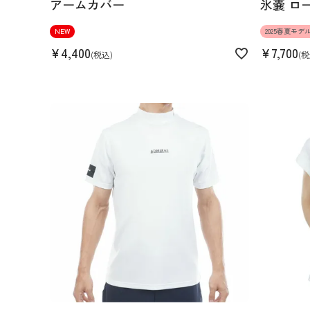
アームカバー
氷嚢 ロ
NEW
2025春夏モデ
¥
4,400
¥
7,700
税込
税