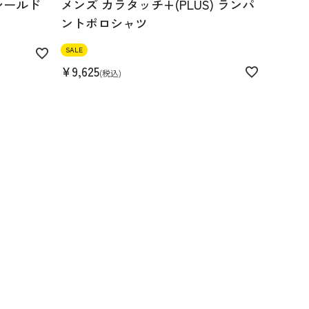
シールド
メンズ カラタッチ+(PLUS) ランパ
ントポロシャツ
SALE
¥
9,625
税込