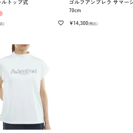
ールトップ式
ゴルフアンブレラ サマー
70cm
ル
¥
14,300
込
税込