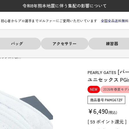
令和8年熊本地震に伴う集配の影響について
初心者からプロ選手までゴルファーにご愛用いただいています
全国全品送料無料
バッグ
アクセサリー
練習器
ックス PGi…
[パ
PEARLY GATES
ユニセックス PG
NEW
2026年春夏モデ
ーヒルフィガー
ーヒルフィガー
ーヒルフィガー
ーヒルフィガー
ーヒルフィガー
ーヒルフィガー
ーヒルフィガー
# パーリーゲイツ
# パーリーゲイツ
# パーリーゲイツ
# パーリーゲイツ
# パーリーゲイツ
# パーリーゲイツ
# パーリーゲイツ
商品番号
PAMG67ZF
¥
6,490
税込
[
59
ポイント還元 ]