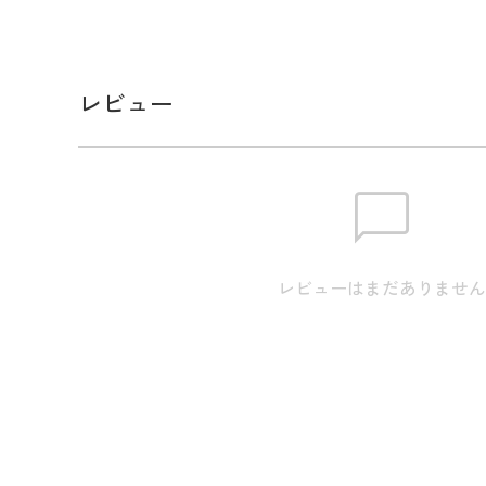
ろえたPG is PGシリーズのボールポーチです。
ゴルフコースで頻繁に使用するボールや細かなアイ
うど良い容量。
ボールを出し入れがしやすい大きく開閉するファス
レビュー
のベルトループに取り付けられるカラビナをつけた
デザイン性と実用性を併せ持ち、長く愛用できる使
たまさにギアと呼べるアイテム。
ゴルフはもちろん、アウトドア、旅行、デイリーユ
用可能です。
同じシリーズの[品番 : 053-6981421]ロッカー
レビューはまだありませ
出しておしゃれにご使用いただくのもおすすめです
スペック
生産国
中国