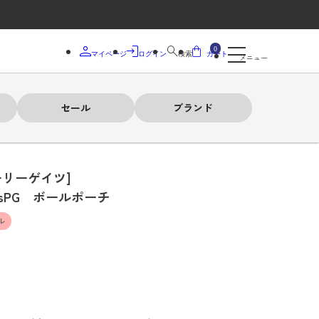
0
マイページ
ログイン
検索
カート
メニュー
セール
ブランド
ーリーゲイツ]
isPG ボールポーチ
ル