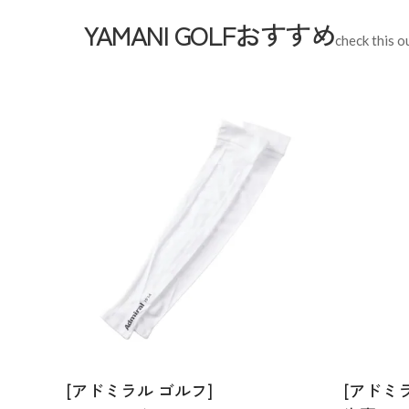
サイズ
高さ:10.5cm / 横幅:6cm / マチ:5
YAMANI GOLFおすすめ
check this o
[アドミラル ゴルフ]
[アドミ