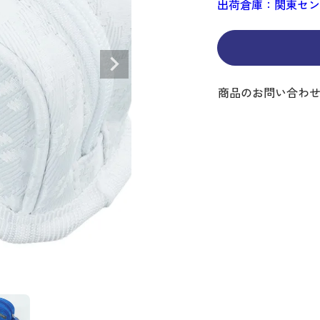
出荷倉庫：関東セ
ディバッグ
Y
長袖シャツ
長袖シャツ
ソックス
キャディバッグ・カート
Jack Bunny!!
セーター・トレー
セーター・トレー
ベルト
レディースウェア
バッグ
スイング
ディバッグ・キャスター付き
R BUNNY EDITION
ボトムス
ボトムス
サングラス
ボストンバッグ
new balance
ロングパンツ
ロングパンツ
ティー
グ
ンドバッグ
U
レイン
キュロット
レッグウォーマー
シューズケース
PEARLY GATES
ワンピース
アンブレラ（傘）
ブケース
SENDR
トラベルカバー
Psycho Bunny
商品のお問い合わ
 HILFIGER GOLF
TRAVISMATHEW
TRON
SUNMOUNTAIN
他ブランド
タイ