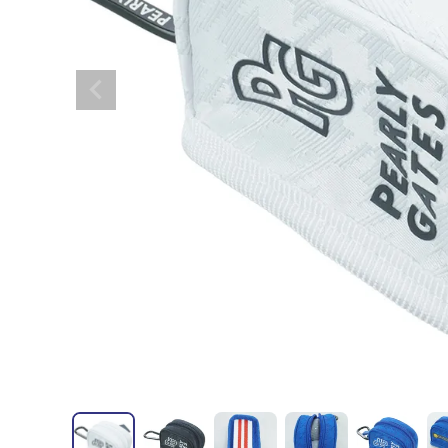
全てのメンズウェア
全てのレディースウェア
全てのバッグ
全てのアクセサリー
Admiral GOLF
半袖シャツ
半袖シャツ
帽子
キャ
DISNE
全てのセール
メンズウェア
全ての練習器
パッティング
ベスト
ベスト
キャディバッグ・スタンド
マーカー
MARSQUEST
アウター
アウター
グローブ
キャ
MASTE
アクセサリー
ショートパンツ
ショートパンツ
トートバッグ
ヘッドカバー
NEW ERA
インナー
スカート
氷嚢・保冷バッ
ラウ
OKER
インナー
ポーチ
ファイスカバー
PING APPAREL
レイン
小物
クラ
PRO 
QUICK MASTER
TOMMY
White Beauty
ELEC
シューズ
TOUR TEE
その
全てのシューズ
シューレス（紐）
プ
ダイヤルタイプ