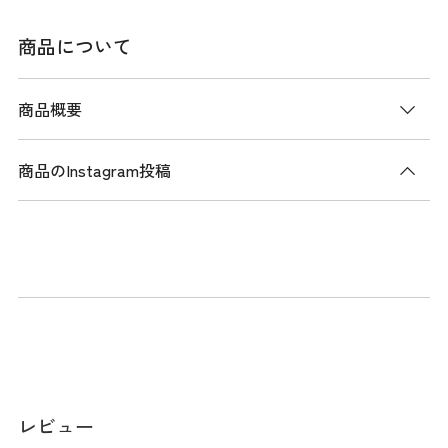
商品について
商品概要
商品のInstagram投稿
商品説明
速乾、UVカット、接触冷感性を兼ね備えた着回し力抜群の長
袖ハイネックインナーと半袖ポロシャツを組み合わせた、ハ
ニカムメッシュ/ベア天竺 レイヤードツインセット。
様々な気候やシチュエーションに対して物理的にウェアをト
ランスフォームすることにより、常にゴルファーにとってベ
ストな着心地を提供するトランスフォーメーション。
長袖ハイネックは、ひんやりとした着心地を体感できる接触
レビュー
冷感性が特徴のクールファインを採用。