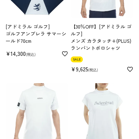
Length
62cm
[アドミラル ゴルフ]
【30％OFF】[アドミラル ゴ
ゴルフアンブレラ サマーシ
ルフ]
S
M
L
LL
ールド70cm
メンズ カラタッチ+(PLUS)
ランパントポロシャツ
¥
14,300
税込
SALE
160cm 57kgRecommended
L
¥
9,625
税込
Find out more on your body type
スペック
素材
インナー:ポリエステル 86% ポリウレタン