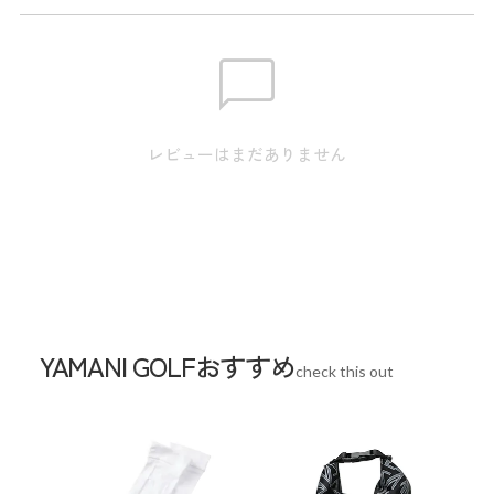
半袖ポロシャツは、ベタつきにくく快適な着心地を体感でき
るクイックドライ、紫外線から肌を保護するUVカットを施し
た生地を採用。
1日の中で変化し続ける体温や気温に対応しながら、快適な着
用感を体感できます。
レビューはまだありません
ゴルフに、トレーニングに、様々なシーンで活用できる万能
セットアイテムです。
サイズ
※実寸のため、商品タグのサイズ表記（目安）とは異なりま
す。
YAMANI GOLFおすすめ
check this out
【S】着丈:61cm/インナー:61.5cm / 肩幅:36cm/インナー:36cm
/ 袖丈:15cm/インナー:57cm / バスト:91cm/インナー:87cm
【M】着丈:62cm/インナー:62.5cm / 肩幅:36.5cm/インナ