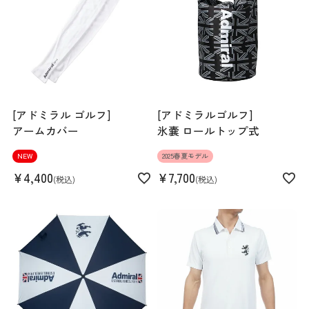
ー:36.5cm / 袖丈:15cm /インナー:57.5cm / バスト:93cm/イン
ナー:90cm
【L】着丈:65cm/インナー:65.5cm / 肩幅:37cm/インナー:37cm
/ 袖丈:15cm/インナー:58.5cm / バスト:98cm/インナー:92cm
【LL】着丈:66cm/インナー:67cm / 肩幅:38cm/インナー:38cm
/ 袖丈:16cm/インナー:59.5cm / バスト:101cm/インナー:97cm
[アドミラル ゴルフ]
[アドミラルゴルフ]
アームカバー
氷嚢 ロールトップ式
Sleeve length
15cm
Shoulder width
36.5cm
NEW
2025春夏モデル
Width
46.5cm
¥
4,400
¥
7,700
税込
税込