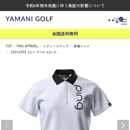
令和8年熊本地震に伴う集配の影響について
0
全国送料無料
TOP
PING APPAREL
レディースウェア
長袖シャツ
【30％OFF】[ピン アパレル]レデ…