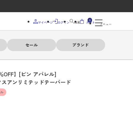
0
マイページ
ログイン
検索
カート
メニュー
セール
ブランド
％OFF】[ピン アパレル]
クスアンリミテッドテーパード
デル