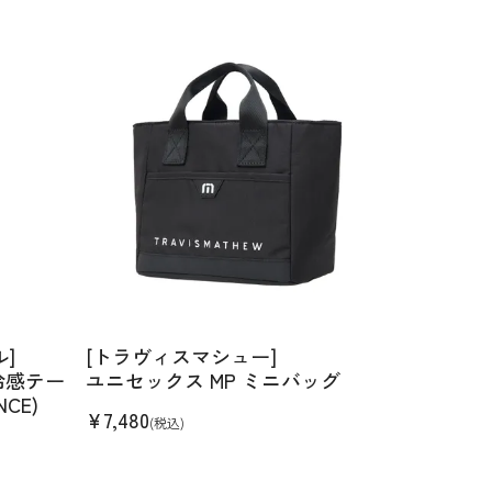
ル]
[トラヴィスマシュー]
冷感テー
ユニセックス MP ミニバッグ
CE)
¥
7,480
(税込)