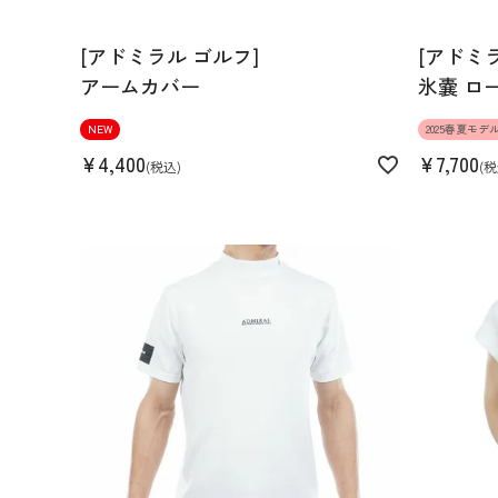
生産国
ベトナム
[アドミラル ゴルフ]
[アドミ
アームカバー
氷嚢 ロ
NEW
2025春夏モデ
¥
4,400
¥
7,700
税込
税