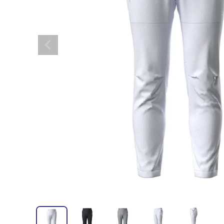
全てのメンズウェア
全てのレディースウェア
全てのバッグ
全てのアクセサリー
Admiral GOLF
半袖シャツ
半袖シャツ
帽子
キャ
DISNE
全てのセール
メンズウェア
全ての練習器
パッティング
ベスト
ベスト
キャディバッグ・スタンド
マーカー
MARSQUEST
アウター
アウター
グローブ
キャ
MASTE
アクセサリー
ショートパンツ
ショートパンツ
トートバッグ
ヘッドカバー
NEW ERA
インナー
スカート
氷嚢・保冷バッ
ラウ
OKER
インナー
ポーチ
ファイスカバー
PING APPAREL
レイン
小物
クラ
PRO 
QUICK MASTER
TOMMY
White Beauty
ELEC
シューズ
TOUR TEE
その
全てのシューズ
シューレス（紐）
プ
ダイヤルタイプ