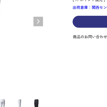
ディバッグ
Y
長袖シャツ
長袖シャツ
ソックス
キャディバッグ・カート
Jack Bunny!!
セーター・トレー
セーター・トレー
ベルト
レディースウェア
バッグ
出荷倉庫：関西セ
スイング
ディバッグ・キャスター付き
R BUNNY EDITION
ボトムス
ボトムス
サングラス
ボストンバッグ
new balance
ロングパンツ
ロングパンツ
ティー
グ
ンドバッグ
U
レイン
キュロット
レッグウォーマー
シューズケース
PEARLY GATES
ワンピース
アンブレラ（傘）
ブケース
SENDR
トラベルカバー
Psycho Bunny
商品のお問い合わ
 HILFIGER GOLF
TRAVISMATHEW
TRON
SUNMOUNTAIN
他ブランド
タイ