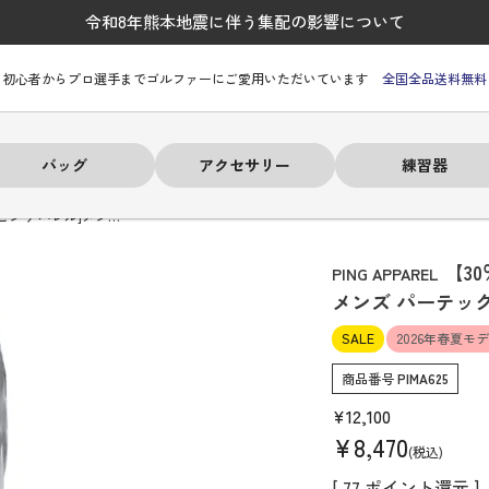
令和8年熊本地震に伴う集配の影響について
初心者からプロ選手までゴルファーにご愛用いただいています
全国全品送料無料
バッグ
アクセサリー
練習器
[ピン アパレル]メン…
【30
PING APPAREL
メンズ パーテッ
SALE
2026年春夏モ
ーヒルフィガー
ーヒルフィガー
ーヒルフィガー
ーヒルフィガー
ーヒルフィガー
ーヒルフィガー
ーヒルフィガー
# パーリーゲイツ
# パーリーゲイツ
# パーリーゲイツ
# パーリーゲイツ
# パーリーゲイツ
# パーリーゲイツ
# パーリーゲイツ
商品番号
PIMA625
¥
12,100
¥
8,470
税込
[
77
ポイント還元 ]