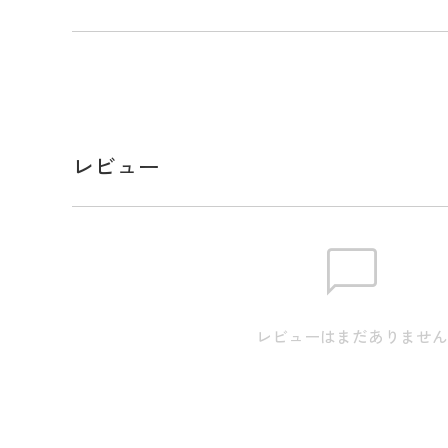
全方向ストレッチパーテックスリミテッドテーパー
PERTEX素材の中でも街着からアウトドアやスポ
る、ファッション性と機能性を両立させたパーテッ
防風性、撥水性、透湿性を持ちつつ、コットンライ
肌触りと光沢感を抑えたマットな質感が特徴。
また、雨水をはじく高撥水性が特徴のウォーターリ
レビュー
よく伸縮するボトムストレッチ素材のクロスムービ
外線から肌を保護するUVカット加工が生地に施され
す。
ゴルフから日常の様々なシーンで、雨の日でも気兼
アイテムです。
レビューはまだありませ
サイズ
※実寸のため、商品タグのサイズ表記（目安）とは