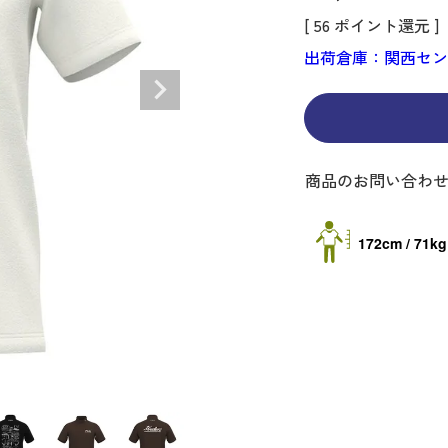
ディバッグ
Y
長袖シャツ
長袖シャツ
ソックス
キャディバッグ・カート
Jack Bunny!!
セーター・トレー
セーター・トレー
ベルト
[
56
ポイント還元 ]
レディースウェア
バッグ
スイング
ディバッグ・キャスター付き
R BUNNY EDITION
ボトムス
ボトムス
サングラス
ボストンバッグ
new balance
ロングパンツ
ロングパンツ
ティー
出荷倉庫：関西セ
グ
ンドバッグ
U
レイン
キュロット
レッグウォーマー
シューズケース
PEARLY GATES
ワンピース
アンブレラ（傘）
ブケース
SENDR
トラベルカバー
Psycho Bunny
 HILFIGER GOLF
TRAVISMATHEW
商品のお問い合わ
TRON
SUNMOUNTAIN
他ブランド
172cm / 71kg
タイ