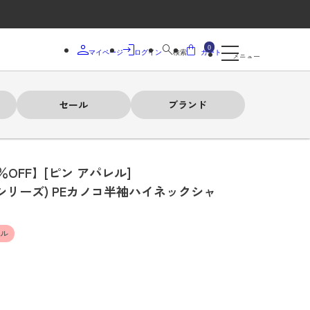
0
マイページ
ログイン
検索
カート
メニュー
セール
ブランド
％OFF】[ピン アパレル]
ーシリーズ) PEカノコ半袖ハイネックシャ
デル