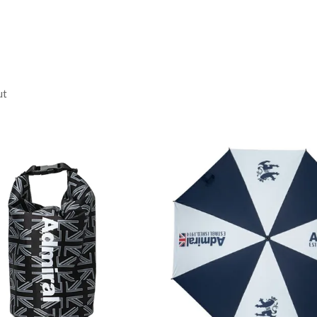
108cm
ト:112cm
バスト:117cm
m
ut
3L