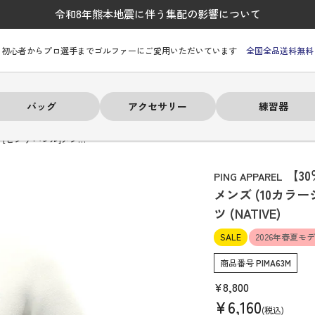
令和8年熊本地震に伴う集配の影響について
初心者からプロ選手までゴルファーにご愛用いただいています
全国全品送料無料
バッグ
アクセサリー
練習器
】[ピン アパレル]メン…
【30
PING APPAREL
メンズ (10カラ
ツ (NATIVE)
ーヒルフィガー
ーヒルフィガー
ーヒルフィガー
ーヒルフィガー
ーヒルフィガー
ーヒルフィガー
ーヒルフィガー
# パーリーゲイツ
# パーリーゲイツ
# パーリーゲイツ
# パーリーゲイツ
# パーリーゲイツ
# パーリーゲイツ
# パーリーゲイツ
SALE
2026年春夏モ
商品番号
PIMA63M
¥
8,800
¥
6,160
税込