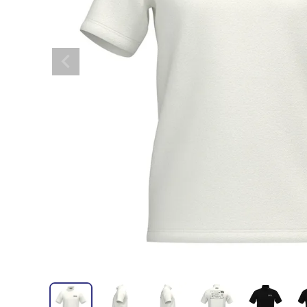
全てのメンズウェア
全てのレディースウェア
全てのバッグ
全てのアクセサリー
Admiral GOLF
半袖シャツ
半袖シャツ
帽子
キャ
DISNE
全てのセール
メンズウェア
全ての練習器
パッティング
ベスト
ベスト
キャディバッグ・スタンド
マーカー
MARSQUEST
アウター
アウター
グローブ
キャ
MASTE
アクセサリー
ショートパンツ
ショートパンツ
トートバッグ
ヘッドカバー
NEW ERA
インナー
スカート
氷嚢・保冷バッ
ラウ
OKER
インナー
ポーチ
ファイスカバー
PING APPAREL
レイン
小物
クラ
PRO 
QUICK MASTER
TOMMY
White Beauty
ELEC
シューズ
TOUR TEE
その
全てのシューズ
シューレス（紐）
プ
ダイヤルタイプ