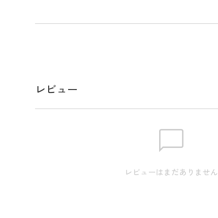
デザイン違いのグラフィックでカラーバリエーショ
カノコ半袖ハイネックカットソー。
通気性に優れたカノコ生地を使用した、夏場のゴル
るアイテムです。
表面に凹凸があるため、肌に触れる面積が少なく、
感を軽減しててベタつきを抑えてくれます。
どんなコーデに合わせやすいので、ゴルフなどのス
レビュー
トドアやトレーニングなどでも幅広く活用できます
サイズ
※実寸のため、商品タグのサイズ表記（目安）とは
レビューはまだありませ
【S】着丈:66.5cm / 肩幅:43.5cm / 袖丈:21cm / バス
【M】着丈:68cm / 肩幅:44.5cm / 袖丈:21cm / バスト: