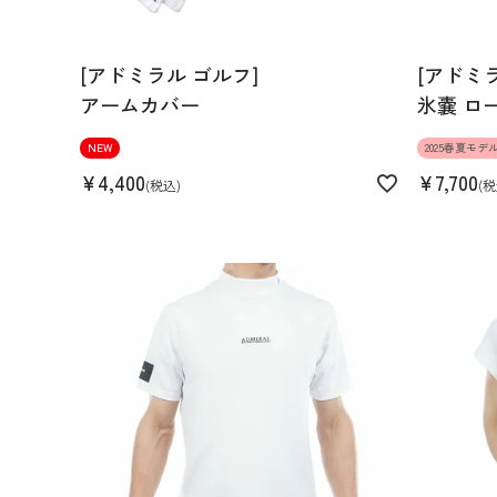
172cm 71kgRecommended
L
[アドミラル ゴルフ]
[アドミ
Find out more on your body type
アームカバー
氷嚢 ロ
NEW
2025春夏モデ
¥
4,400
¥
7,700
税込
税
スペック
素材
ポリエステル 100%
生産国
中国