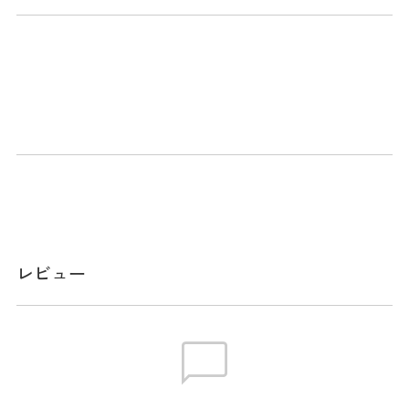
商品説明
ゲート幅は3種類、徐々に狭めていくことにより上達を実感で
きます。コンパクトなので、室内でも練習可能。アドレスチ
ェックも同時にできるミラー付きです。
スペック
素材
本体：アクリル、付属：スチール、収納バッ
グ：不織布
レビュー
サイズ
27×（13/7）cm
生産国
中国