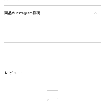
商品のInstagram投稿
商品説明
有村智恵 GOLF TVで紹介されたアイテムです。(
詳細はこち
ら
）
アメリカで話題のスイング練習器、「X10 スイングトレーナ
ー」です。
ただ素振りするだけの練習器が多い中、「X10 スイングトレ
ーナー」は適切なタイミングで振ることにより、ヘッドスピ
ードがアップすることを音と感触で教えてくれます。スイン
レビュー
グごとに実際のヘッドスピードが表示され、その場で確認す
ることができます。もちろん日本仕様なので「ｍ/ｓ」表示
です。
スイングするとグリップ側からシャフト側にパーツが移動
し、手に軽い衝撃が伝わり、正しいリリースポイントを知る