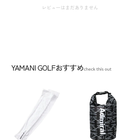
ことができます。スイングスピードに合わせてパーツが移動
レビューはまだありません
するタイミングを設定できるので、あらゆるゴルファーに対
応できるアイテムです。
スペック
素材
ヘッド・スライダー：ABS樹脂 / PE / アルミ
ニウム他（CRリチウムイオン電池内蔵）
YAMANI GOLFおすすめ
check this out
シャフト：カーボン
グリップ：ラバー
重さ
350g