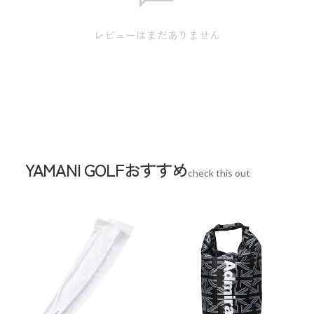
素材
合成皮革(PU)
レビューはまだありません
生産国
インドネシア
YAMANI GOLFおすすめ
check this out