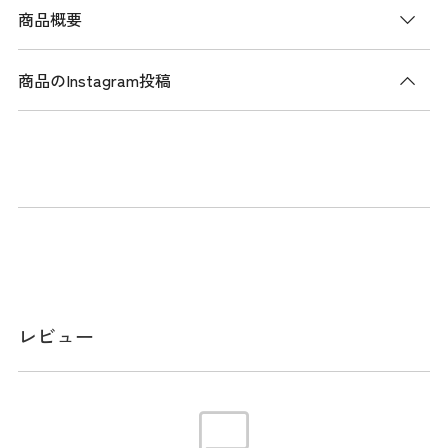
商品概要
商品のInstagram投稿
商品説明
SUN MOUNTAINとPSYCHO BUNNYのコラボ商品。カジュアル
で機能的なスタンド式キャディバッグ
メーカー品番：PBMG6AC7
スペック
レビュー
サイズ
口径:9.0型 / クラブ対応長さ:46インチ / 仕切
分割:4分割 / 重量:3.2kg / クラブ収納数:14本 /
ネームプレート素材:プラスチック
※本表示は実寸となります。