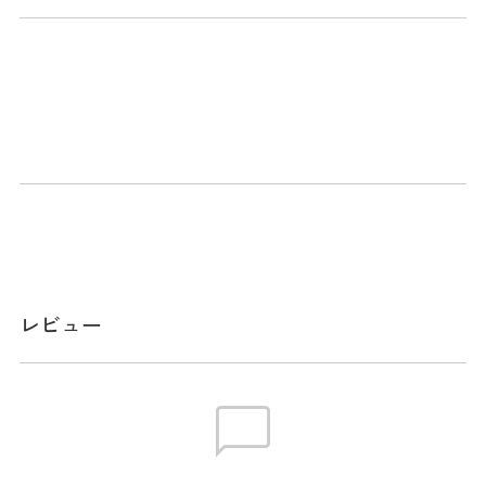
商品説明
シリコン製で柔らかく軽量なので簡単に持ち運びができ、ゴ
ルフ場の練習グリーンや自宅のカーペットなど、場所を選ば
ずに練習ができます。
カラフルでグリーンに映えるため、距離感のイメージがより
鮮明になります。
スペック
レビュー
素材
シリコン樹脂
サイズ
内径108mm
重量
約40g
生産国
中国