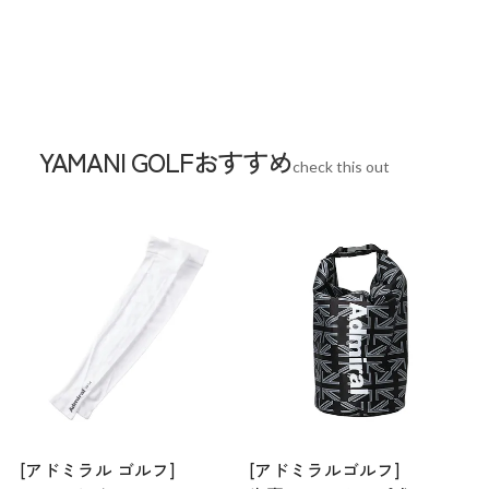
グ：ポリエステル
サイズ
スペーサーあり：幅31.5×長さ39.5cm
スペーサーなし：幅26.3×長さ39.5cm
重量
-
生産国
中国
YAMANI GOLFおすすめ
check this out
[アドミラル ゴルフ]
[アドミラルゴルフ]