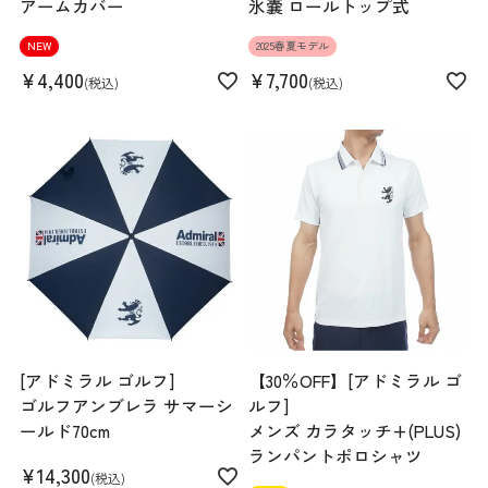
アームカバー
氷嚢 ロールトップ式
NEW
2025春夏モデル
¥
4,400
¥
7,700
税込
税込
[アドミラル ゴルフ]
【30％OFF】[アドミラル ゴ
ゴルフアンブレラ サマーシ
ルフ]
ールド70cm
メンズ カラタッチ+(PLUS)
ランパントポロシャツ
¥
14,300
税込