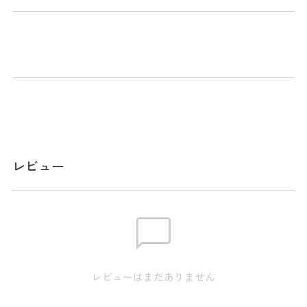
商品説明
ショットの軌道を意識して練習することによって、ドローや
フェードボールを体得できる練習器具です。
付属品：ガイドスポンジ3種類、各2個、計6個
ディテール１枚目：上級者向けセット画像（ストレート）
ディテール２枚目：アベレージゴルファー向けセット画像
レビュー
（ストレート）
ディテール３枚目：上級者向けセット画像（フェード）
ディテール４枚目：上級者向けセット画像 （ドロー）
スペック
レビューはまだありません
素材
本体：PP / 付属部分：ウレタン / 収納バッ