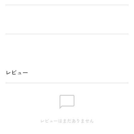
商品説明
自分のスタンス幅を確認する練習器具です。丸く折りたため
るので、持ち運びにも便利です。
スペック
素材
スチール / PVC
レビュー
生産国
中国
レビューはまだありません