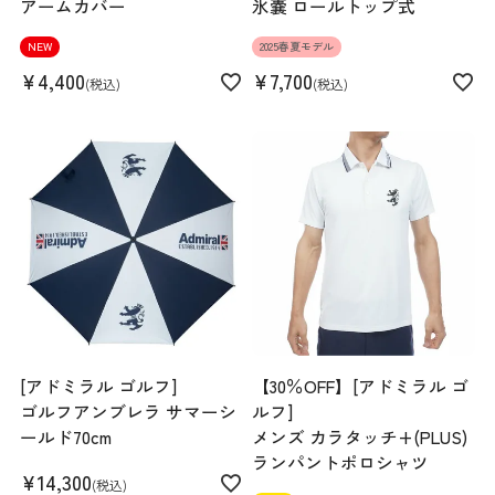
アームカバー
氷嚢 ロールトップ式
NEW
2025春夏モデル
¥
4,400
¥
7,700
税込
税込
[アドミラル ゴルフ]
【30％OFF】[アドミラル ゴ
ゴルフアンブレラ サマーシ
ルフ]
ールド70cm
メンズ カラタッチ+(PLUS)
ランパントポロシャツ
¥
14,300
税込