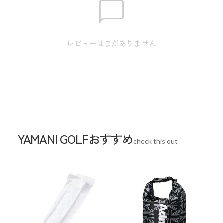
スペック
サイズ
フリーサイズ :横 28cm、高さ 16cm、マチ
レビューはまだありません
7cm、取手の長さ 20cm
素材
ポリエステル
生産国
中国
YAMANI GOLFおすすめ
check this out