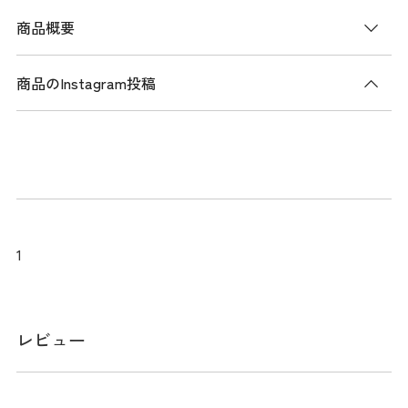
商品概要
商品のInstagram投稿
商品説明
男性でも持ちやすいスリムなシルエットが特徴の、コーティ
ングリップカートポーチ。手持ちしやすく、収納力に優れた
コンパクトなデザインのカートポチです。荷物が少ない方な
どは、大きめのポーチとしてトートバッグとセットで使用す
るのもオススメです。
1
同シリーズでご用意のある、シューズケースやボールポーチ
とお揃いで使用するのもオススメです。
レビュー
メーカー品番：4984207