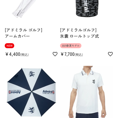
[アドミラル ゴルフ]
[アドミラルゴルフ]
アームカバー
氷嚢 ロールトップ式
NEW
2025春夏モデル
¥
4,400
¥
7,700
税込
税込