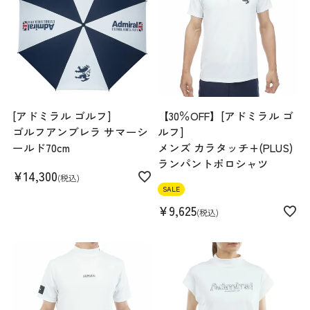
スペック
素材
キルト部分 表側:ポリエステル100%(裏側アク
リルコーティング) 中わた:ポリエステル100%
裏側:ポリエステル100% 別布部分:ポリエステ
[アドミラル ゴルフ]
【30％OFF】[アドミラル ゴ
ル88% ポリウレタン12% 衿中わた部分:ポリエ
ゴルフアンブレラ サマーシ
ルフ]
ステル100%
ールド70cm
メンズ カラタッチ+(PLUS)
生産国
中国
ランパントポロシャツ
機能
防風 ストレッチ
¥
14,300
税込
SALE
¥
9,625
税込