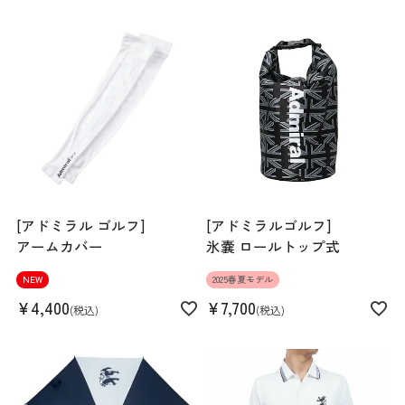
Length
60cm
Hem width
47cm
S
M
L
LL
[アドミラル ゴルフ]
[アドミラルゴルフ]
アームカバー
氷嚢 ロールトップ式
158cm 51kgRecommended
NEW
2025春夏モデル
M
¥
4,400
¥
7,700
税込
税込
Find out more on your body type