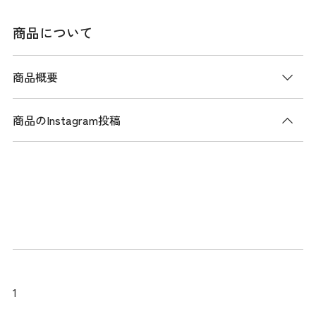
商品について
商品概要
商品のInstagram投稿
商品説明
ストレッチ性のある防風ボンディング素材を使用した、パテ
ッドジャケット。全面に施したエンボス加工のロゴキルト
は、針穴から綿の吹き出しリスクが少ないキルトレスデザイ
ンを採用しています。無駄のないジャストフィットなシルエ
ットと優れたストレッチ性により、スイング時も快適に着用
可能なアウターです。また、サイドに配色を施すことで視覚
的な効果を生み、着膨れを軽減しています。
1
メーカー品番：THLA586