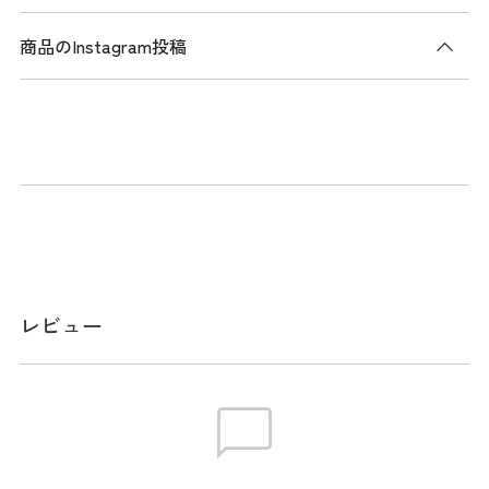
商品のInstagram投稿
商品説明
ロゴは背面に配したサンマウンテンのワンポイントロゴのみ
で、シンプルなデザイン。内側の額部分には肌触りの良い素
材を使用し、快適な被り心地を実現。頭周りはアジャスター
でサイズ調節が可能。
メーカー品番：SUMB6S01
レビュー
サイズ
頭周り:FREE (55～59cm) / キャップ調節:マジックテープ式
※本表示は実寸となります。またアパレル商品タグのサイズ
表記は目安となります。