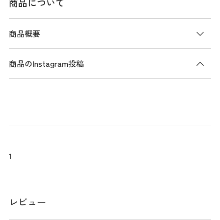
商品について
商品概要
商品のInstagram投稿
商品説明
TOMMYロゴをシンプルに表現しました。ワンウォッシュ仕上
げをしていることで、やわらかい風合いで普段使いにもおす
すめです。
1
スペック
素材
綿 100％
レビュー
サイズ
56cm（フリー）