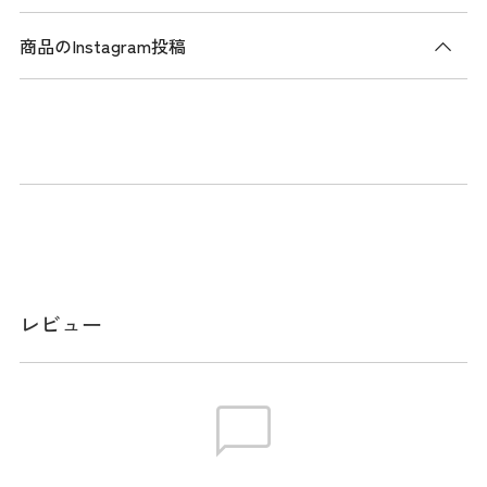
商品のInstagram投稿
商品説明
デュラブルシリーズのラウンドバッグ。
優れた耐変色性、耐紫外線性、耐摩耗性を備えた
CORDURA(R) TrueLock(TM)ファブリックを使用。両端までし
っかり閉まる天マチファスナーにより、雨の侵入を抑える構
造。フロントに差し込みポケット、内装にはファスナー付き
ポケットを搭載し、使い勝手にも配慮。機能性と耐久性を兼
ね備えた設計。
レビュー
メーカー品番：THMG6ST5
サイズ
W26cm / D12cm / H21cm