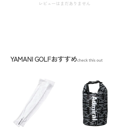
レビューはまだありません
※本表示は実寸となります。
スペック
素材
ナイロン
生産国
中国
YAMANI GOLFおすすめ
check this out