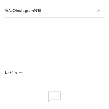
商品のInstagram投稿
商品説明
ユースフルシリーズのトートバッグ。高級感のあるソフトな
シンセティックレザーを使用。肩からも下げやすいゆとりの
あるハンドル設計で持ち運びに配慮。背面はスーツケースの
ハンドルを通せる仕様となっており、移動時にも便利。天マ
チはファスナー仕様。前面にファスナー付きポケット、背面
に差し込みポケットを搭載。ゴルフ場はもちろん、街中や旅
行先でも違和感なく使用できるシンプルでスマートなデザイ
レビュー
ン。
メーカー品番：THMG6ST6
サイズ