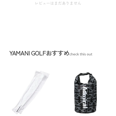
W39cm / D18cm / H37cm
レビューはまだありません
※本表示は実寸となります。
スペック
素材
合成皮革(PU)
YAMANI GOLFおすすめ
check this out
生産国
インドネシア