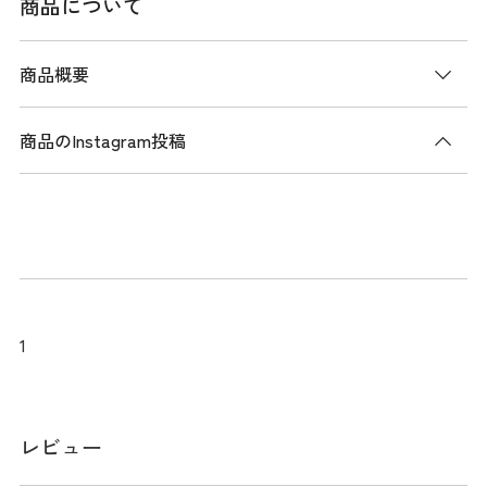
商品について
商品概要
商品のInstagram投稿
商品説明
背面にシグネチャーストライプを。縦に伸びるストライプ柄
は脚長効果も期待できます。
スペック
1
素材
綿 / アクリル / ポリエステル / ナイロン / ポ
リウレタン
レビュー
サイズ
23-25cm