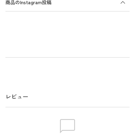
商品のInstagram投稿
商品説明
シンプルなソリッドカラーにベーシックロゴを刺繍したバケ
ットハット。トレンドレスなデザインで、長く愛用頂けま
す。
ゴルフシーンのみならず、カジュアルなスタイルにも合わせ
やすいデザイン。
型崩れしにくい肉厚なコットン地を使用しており、オールシ
ーズン活躍。
使わないときはバッグに入れて持ち運びも可能です。
レビュー
スペック
素材
本体：綿100%
サイズ
フリー（58cm）